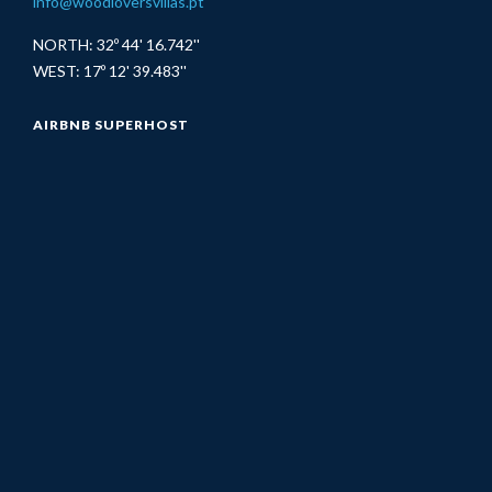
info@woodloversvillas.pt
NORTH: 32º 44' 16.742''
WEST: 17º 12' 39.483''
AIRBNB SUPERHOST