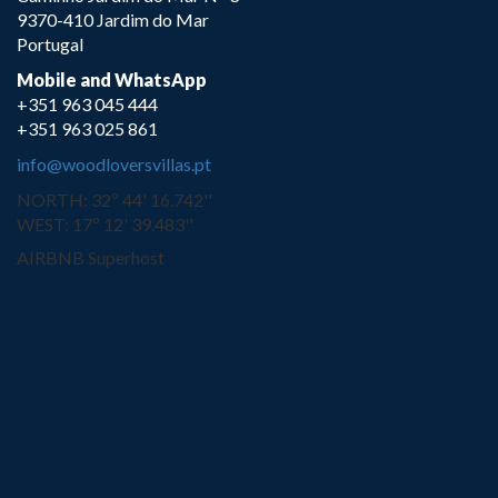
9370-410 Jardim do Mar
Portugal
Mobile and WhatsApp
+351 963 045 444
+351 963 025 861
info@woodloversvillas.pt
NORTH: 32º 44' 16.742''
WEST: 17º 12' 39.483''
AIRBNB Superhost