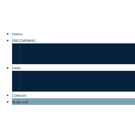
Home
DISCOVERING
OUR ESSENCE
SUSTAINABILITY
JARDIM DO MAR
Units
JARDIM
MAR
STONE
Contacts
Book Unit