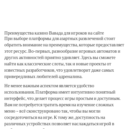
Преимущества казино Вавада для игроков на сайте
При выборе платформы для азартных развлечений стоит
обратить внимание на преимущества, которые предоставляет
этот ресурс. Во-первых, разнообразие игровых автоматов и
других активностей приятно удивляет. Здесь вы сможете
найти как классические слоты, так и новые проекты от
известных разработчиков, что удовлетворит даже самых
привередливых любителей адреналина.
Не менее важным аспектом является удобство
использования. Платформа имеет интуитивно понятный
интерфейс, что делает процесс игры простым и доступным.
Вам не потребуется тратить время на изучение сложных
меню – всё сконструировано так, чтобы вы могли
сосредоточиться на игре. К тому же, доступность на
различных устройствах позволяет наслаждаться игрой в