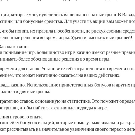
ции, которые могут увеличить ваши шансы на выигрыш. В Вавада
спины или бонусные средства. Для участия в акции вам может по
 чтобы понять их правила и особенности, не рискуя своими средс
звешенные решения во время игры. Удачи и высоких выигрышей!
Вавада казино
 понимание игр. Большинство игр в казино имеют разные правила
ринимать более обоснованные решения во время игры.
ремени для ставок. Установите себе ограничения по времени и н
ением, что может негативно сказаться на ваших действиях.
Вавада казино. Использование приветственных бонусов и других 
зможности для выигрыша.
тратегию ставок, основанную на статистике. Это поможет определи
оигрыши, чтобы найти эффективные подходы к игре.
ения игрового опыта
 линейку бонусов и акций, которые помогут максимально раскрыт
т рассчитывать на значительное увеличения своего первого депоз