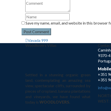
Save my name, email, and website in this browser f
Vavada 999
Woodlovers Villas
Contac
Caminh
9370-4
Portuga
Mobil
+351 9
Settled in a stunning organic green
+351 9
land, contemplating an amazing sea
view, spectacular cliffs, surrounded by
info@wo
pieces of cropland, banana plantations
NORTH:
and vineyards, we have found what
WEST: 1
today is
WOODLOVERS.