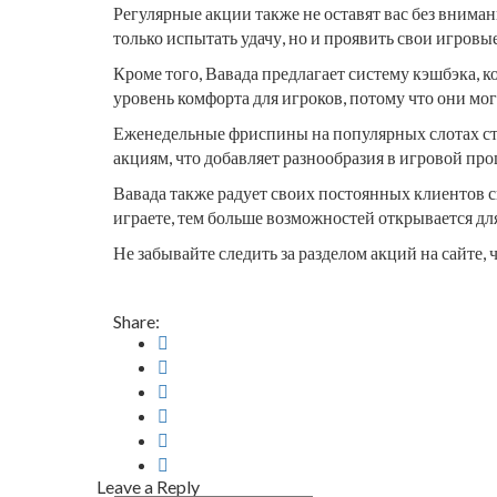
Регулярные акции также не оставят вас без вним
только испытать удачу, но и проявить свои игров
Кроме того, Вавада предлагает систему кэшбэка, 
уровень комфорта для игроков, потому что они мог
Еженедельные фриспины на популярных слотах ст
акциям, что добавляет разнообразия в игровой про
Вавада также радует своих постоянных клиентов 
играете, тем больше возможностей открывается д
Не забывайте следить за разделом акций на сайте,
Share:
Leave a Reply