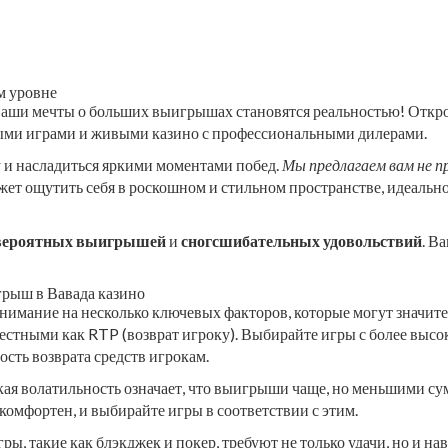
м уровне
 ваши мечты о больших выигрышах становятся реальностью! Откро
ыми играми и живыми казино с профессиональными дилерами.
у и насладиться яркими моментами побед.
Мы предлагаем вам не п
ожет ощутить себя в роскошном и стильном пространстве, идеаль
вероятных выигрышей
и
сногсшибательных удовольствий
. В
рыш в Вавада казино
внимание на несколько ключевых факторов, которые могут значи
вестными как RTP (возврат игроку). Выбирайте игры с более выс
сть возврата средств игрокам.
ая волатильность означает, что выигрыши чаще, но меньшими сумм
комфортен, и выбирайте игры в соответствии с этим.
ры, такие как блэкджек и покер, требуют не только удачи, но и 