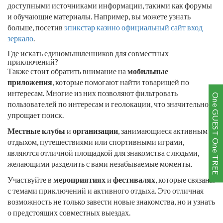
доступными источниками информации, такими как форумы
и обучающие материалы. Например, вы можете узнать
больше, посетив
эпикстар казино официальный сайт вход
зеркало
.
Где искать единомышленников для совместных
приключений?
Также стоит обратить внимание на
мобильные
приложения
, которые помогают найти товарищей по
интересам. Многие из них позволяют фильтровать
One GUEST One TREE
пользователей по интересам и геолокации, что значительно
упрощает поиск.
Местные клубы
и
организации
, занимающиеся активным
отдыхом, путешествиями или спортивными играми,
являются отличной площадкой для знакомства с людьми,
желающими разделить с вами незабываемые моменты.
Участвуйте в
мероприятиях
и
фестивалях
, которые связаны
с темами приключений и активного отдыха. Это отличная
возможность не только завести новые знакомства, но и узнать
о предстоящих совместных выездах.