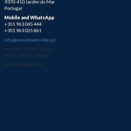
9370-410 Jardim do Mar
Portugal
Mobile and WhatsApp
+351 963 045 444
+351 963 025 861
info@woodloversvillas.pt
NORTH: 32º 44' 16.742''
WEST: 17º 12' 39.483''
AIRBNB Superhost