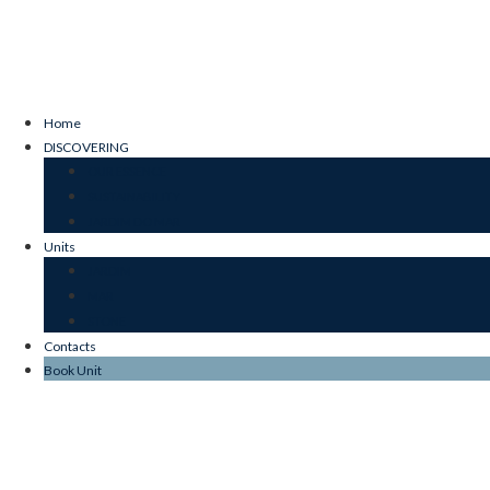
Home
DISCOVERING
OUR ESSENCE
SUSTAINABILITY
JARDIM DO MAR
Units
JARDIM
MAR
STONE
Contacts
Book Unit