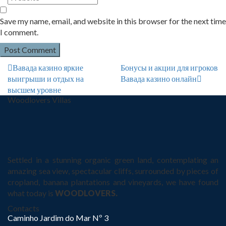
Save my name, email, and website in this browser for the next time
I comment.
Вавада казино яркие
Бонусы и акции для игроков
выигрыши и отдых на
Вавада казино онлайн
высшем уровне
Woodlovers Villas
Settled in a stunning organic green land, contemplating an
amazing sea view, spectacular cliffs, surrounded by pieces of
cropland, banana plantations and vineyards, we have found
what today is
WOODLOVERS.
Contacts
Caminho Jardim do Mar Nº 3