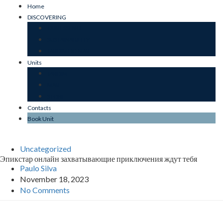
Home
DISCOVERING
OUR ESSENCE
SUSTAINABILITY
JARDIM DO MAR
Units
JARDIM
MAR
STONE
Contacts
Book Unit
Uncategorized
Эпикстар онлайн захватывающие приключения ждут тебя
Paulo Silva
November 18, 2023
No Comments