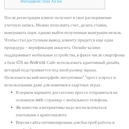
Интерфейс Пин Ап Бк
После регистрации клиент получает в свое распоряжение
учетную запись. Можно пополнять счет, делать ставки,
выигрывать пари, однако выйти полученные выигрыши нельзя.
Чтобы стал доступным вывод, клиенту придется еще одна
процедура – верификация аккаунта. Онлайн-казино
поддерживает мобильные устройства, в факте числе смартфоны
а базе iOS же Android. Сайт использовать адаптивный дизайн,
который подстраивается под иной размер экрана.
Пользовательский интерфейс интуитивно” “прост и прост и
использовании даже для новичков в азартных играх.
В первом варианте достаточно просто отправиться на
основную web-страницу с мобильного телефона.
Же качестве альтернативы надо воспользоваться
платежами а криптовалюте.
Версия сайта оптимизирована для быстрой работы и