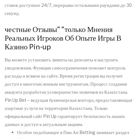
ставок доступное 24/7, перерывы остальными раундами до 30
секунд.
честные Отзывы” “только Мнения
Реальных Игроков Об Опыте Игры В
Казино Pin-up
Вы можете установить лимиты на депозиты и настроить
уведомления. Функция самоограничения поможет контроль
расходы и всяком на сайте. Время регистрации вы получит
доступ к многочисленным инструментам. Процесс создания
аккаунта разработан усовершенство новичков из Казахстана.
Pin Up Bet – ведущая букмекерская контора, предоставляющая
азартные услуги на территории Казахстана. Только
официальный сайт Pin Up гарантирует безопасность наших
данных и доступ к актуальным акциям.
Особое подобающее в Пин Ап Betting занимает раздел