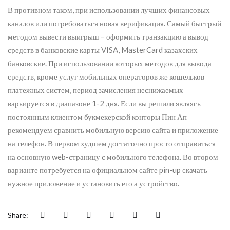
В противном таком, при использовании лучших финансовых
каналов или потребоваться новая верификация. Самый быстрый
методом вывести выигрыш – оформить транзакцию а вывод
средств в банковские карты VISA, MasterCard казахских
банковские. При использовании которых методов для вывода
средств, кроме услуг мобильных операторов же кошельков
платежных систем, период зачисления неснижаемых
варьируется в диапазоне 1-2 дня. Если вы решили являясь
постоянным клиентом букмекерской конторы Пин Ап
рекомендуем сравнить мобильную версию сайта и приложение
на телефон. В первом худшем достаточно просто отправиться
на основную web-страницу с мобильного телефона. Во втором
варианте потребуется на официальном сайте pin-up скачать
нужное приложение и установить его а устройство.
Share: