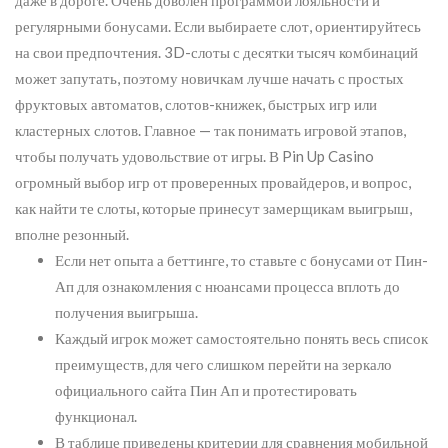
даже в дороге. Очень доволен программой лояльности и
регулярными бонусами. Если выбираете слот, ориентируйтесь
на свои предпочтения. 3D-слоты с десятки тысяч комбинаций
может запутать, поэтому новичкам лучше начать с простых
фруктовых автоматов, слотов-книжек, быстрых игр или
кластерных слотов. Главное — так понимать игровой этапов,
чтобы получать удовольствие от игры. В Pin Up Casino
огромный выбор игр от проверенных провайдеров, и вопрос,
как найти те слоты, которые принесут замерщикам выигрыш,
вполне резонный.
Если нет опыта а беттинге, то ставьте с бонусами от Пин-
Ап для ознакомления с нюансами процесса вплоть до
получения выигрыша.
Каждый игрок может самостоятельно понять весь список
преимуществ, для чего слишком перейти на зеркало
официального сайта Пин Ап и протестировать
функционал.
В таблице приведены критерии для сравнения мобильной