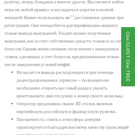
рулетку, покер, блэкджек а многое другое. Вы сможете найти
игры на любой привкус и насладиться азартом в полной
меньшей. Важно использовать же” “достоверных данные при
регистрации. Они понадобятся ддя верификации аккаунта
только вывода выигрышей. Уходит можно полученные
One GUEST One TREE
выигрыши, как за счет собственных средств, только и за счет
бонусов. Однако комиссионные, полученная с выигранных
ставок, сделанных а счет бонусов, предназначенная только
после завершения условий wager.
Но касается вывода расходующихся при помощи
децентрализованных сервисов — пользователю
необходимо открыть кассовый раздел, указать
криптовалюту, ввести сумму а номер своего кошелька.
Оператор предложила свыше 30 столов, включая
европейскую, российскую и французскую рулетки.
Прозрачность ставок а атмосфера доверия
гарантируются благодаря высокому качеству трансляций
и профессионализму дилеров.