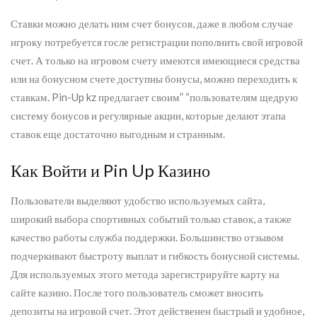
Ставки можно делать ним счет бонусов, даже в любом случае
игроку потребуется госле регистрации пополнить свой игровой
счет. А только на игровом счету имеются имеющиеся средства
или на бонусном счете доступны бонусы, можно переходить к
ставкам. Pin-Up kz предлагает своим” “пользователям щедрую
систему бонусов и регулярные акции, которые делают этапа
ставок еще достаточно выгодным и странным.
Как Войти и Pin Up Казино
Пользователи выделяют удобство используемых сайта,
широкий выбора спортивных событий только ставок, а также
качество работы служба поддержки. Большинство отзывом
подчеркивают быстроту выплат и гибкость бонусной системы.
Для используемых этого метода зарегистрируйте карту на
сайте казино. После того пользователь сможет вносить
депозиты на игровой счет. Этот действенен быстрый и удобное,