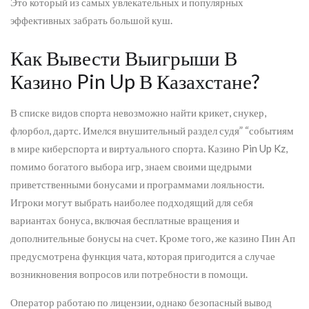
Это который из самых увлекательных и популярных
эффективных забрать большой куш.
Как Вывести Выигрыши В
Казино Pin Up В Казахстане?
В списке видов спорта невозможно найти крикет, снукер,
флорбол, дартс. Имелся внушительный раздел судя” “событиям
в мире киберспорта и виртуального спорта. Казино Pin Up Kz,
помимо богатого выбора игр, знаем своими щедрыми
приветственными бонусами и программами лояльности.
Игроки могут выбрать наиболее подходящий для себя
вариантах бонуса, включая бесплатные вращения и
дополнительные бонусы на счет. Кроме того, же казино Пин Ап
предусмотрена функция чата, которая пригодится а случае
возникновения вопросов или потребности в помощи.
Оператор работаю по лицензии, однако безопасный вывод