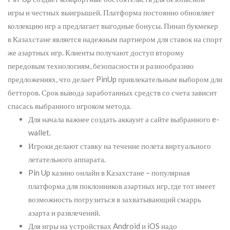
игры и честных выигрышей. Платформа постоянно обновляет
коллекцию игр а предлагает выгодные бонусы. Пинап букмекер
в Казахстане является надежным партнером для ставок на спорт
же азартных игр. Клиенты получают доступ второму
передовым технологиям, безопасности и разнообразию
предложениях, что делает PinUp привлекательным выбором дли
бетторов. Срок вывода заработанных средств со счета зависит
спасась выбранного игроком метода.
Для начала важнее создать аккаунт а сайте выбранного e-
wallet.
Игроки делают ставку на течение полета виртуального
летательного аппарата.
Pin Up казино онлайн в Казахстане – популярная
платформа для поклонников азартных игр, где тот имеет
возможность погрузиться в захватывающий смаррь
азарта и развлечений.
Для игры на устройствах Android и iOS надо