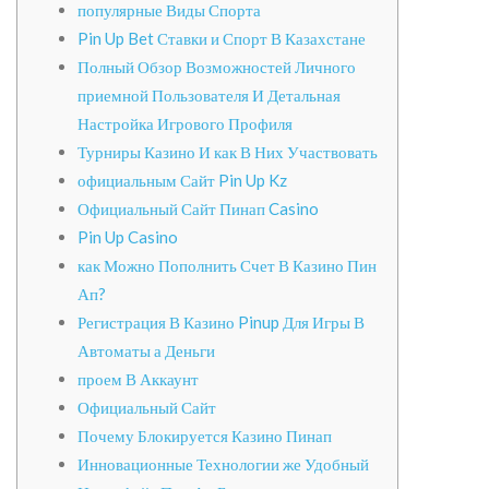
популярные Виды Спорта
Pin Up Bet Ставки и Спорт В Казахстане
Полный Обзор Возможностей Личного
приемной Пользователя И Детальная
Настройка Игрового Профиля
Турниры Казино И как В Них Участвовать
официальным Сайт Pin Up Kz
Официальный Сайт Пинап Casino
Pin Up Casino
как Можно Пополнить Счет В Казино Пин
Ап?
Регистрация В Казино Pinup Для Игры В
Автоматы а Деньги
проем В Аккаунт
Официальный Сайт
Почему Блокируется Казино Пинап
Инновационные Технологии же Удобный