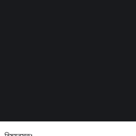
বিষয়বস্তু: