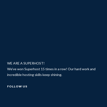
WE ARE A SUPERHOST!
We've won Superhost 15 times in a row! Our hard work and
incredible hosting skills keep shining.
FOLLOW US