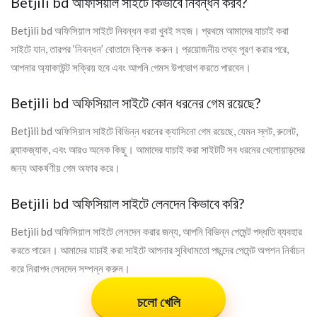
Betjili bd অফিসিয়াল সাইটে কিভাবে নিবন্ধন করব?
Betjili bd অফিসিয়াল সাইটে নিবন্ধন করা খুবই সহজ। প্রথমে আমাদের যাচাই করা
সাইটে যান, তারপর ‘নিবন্ধন’ বোতামে ক্লিক করুন। প্রয়োজনীয় তথ্য পূরণ করার পরে,
আপনার অ্যাকাউন্ট সক্রিয় হবে এবং আপনি গেমস উপভোগ করতে পারবেন।
Betjili bd অফিসিয়াল সাইটে কোন ধরনের গেম রয়েছে?
Betjili bd অফিসিয়াল সাইটে বিভিন্ন ধরনের ক্যাসিনো গেম রয়েছে, যেমন স্লট, রুলেট,
ব্ল্যাকজ্যাক, এবং আরও অনেক কিছু। আমাদের যাচাই করা সাইটটি সব ধরনের খেলোয়াড়দের
জন্য আকর্ষণীয় গেম অফার করে।
Betjili bd অফিসিয়াল সাইটে লেনদেন কিভাবে করি?
Betjili bd অফিসিয়াল সাইটে লেনদেন করার জন্য, আপনি বিভিন্ন পেমেন্ট পদ্ধতি ব্যবহার
করতে পারেন। আমাদের যাচাই করা সাইটে আপনার সুবিধামতো পছন্দের পেমেন্ট অপশন নির্বাচন
করে নিরাপদ লেনদেন সম্পন্ন করুন।
চলো খেলি