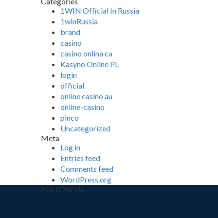
Categories
1WIN Official In Russia
1winRussia
brand
casino
casino onlina ca
Kasyno Online PL
login
official
online casino au
online-casino
pinco
Uncategorized
Meta
Log in
Entries feed
Comments feed
WordPress.org
FOLLOW US