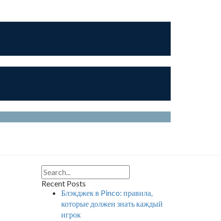
Recent Posts
Блэкджек в Pinco: правила,
которые должен знать каждый
игрок