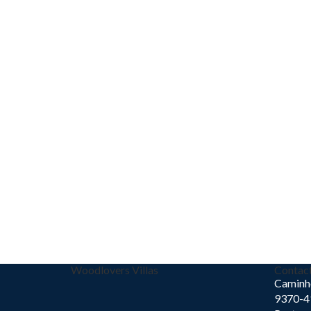
Woodlovers Villas
Contac
Caminh
9370-4