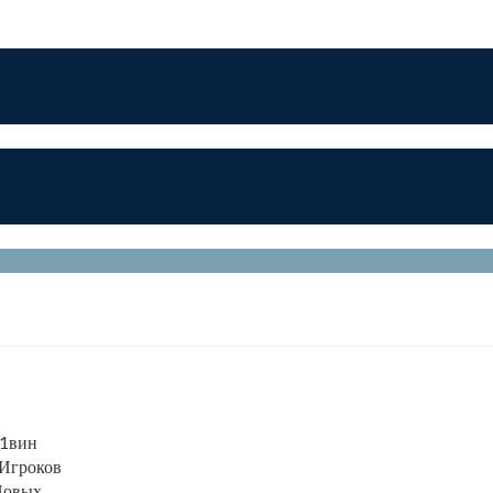
 1вин
 Игроков
Новых