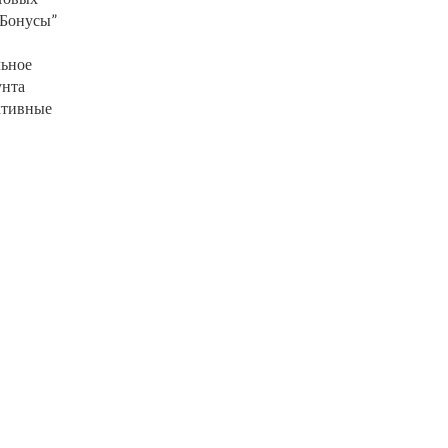
 Бонусы”
ьное
унта
ктивные