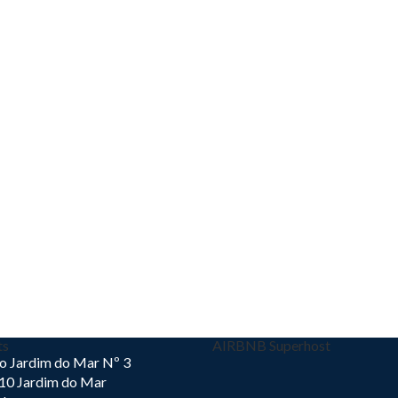
ts
AIRBNB Superhost
o Jardim do Mar Nº 3
10 Jardim do Mar