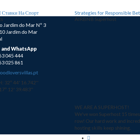
 Ставки На Спорт
Strategies for Responsible Be
ts
AIRBNB Superhost
o Jardim do Mar Nº 3
10 Jardim do Mar
l
e and WhatsApp
63 045 444
63 025 861
odloversvillas.pt
 32º 44' 16.742''
7º 12' 39.483''
WE ARE A SUPERHOST!
We've won Superhost 15 times 
row! Our hard work and incred
hosting skills keep shining.