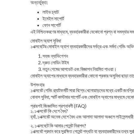
অন্তর্ভুক্ত:
লাইভ চ্যাট
ইমেইল সাপোর্ট
ফোন সাপোর্ট
এই নিশ্চিতকরণের মাধ্যমে, ব্যবহারকারীরা যেকোনো প্রশ্ন বা সমস্যার সম
মোবাইল অ্যাপ সুবিধা
১এক্সবেটের মোবাইল অ্যাপ ব্যবহারকারীদের সর্বত্র এবং সর্বদা গেমিং অ
সহজ ন্যাভিগেশন
দ্রুত লোডিং টাইম
নতুন গেমের আপডেট এবং বিজ্ঞাপন নিয়মিত পাওয়া।
মোবাইল অ্যাপের মাধ্যমে ব্যবহারকারীরা কোনো প্রকার অসুবিধা ছাড়া 
উপসংহার
১এক্সবেট গেমিং প্ল্যাটফর্মটি সারা বিশ্বে খেলোয়াড়দের মধ্যে একটি জন
বোনাস সুবিধা, স্মার্ট কাস্টমার সাপোর্ট এবং মোবাইল অ্যাপের মাধ্যমে 
প্রায়শই জিজ্ঞাসিত প্রশ্নাবলী (FAQ)
১. ১এক্সবেট কি দেশে বৈধ?
হ্যাঁ, ১এক্সবেট অনেক দেশে বৈধ এবং আলাদা আলাদা অঞ্চলে লাইসেন্সধ
২. ১এক্সবেটে কি আমার পেমেন্ট নিরাপদ?
১এক্সবেট প্রদান করে সুরক্ষিত পেমেন্ট পদ্ধতি যা ব্যবহারকারীদের তথ্য সু