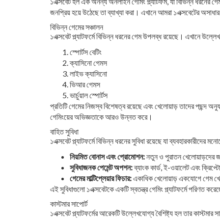
১এক্সবেট হল এক অনন্য অনলাইন গেমিং প্ল্যাটফর্ম, যা বিভিন্ন ধরনের গে
জনপ্রিয় হয়ে উঠেছে তা ব্যাখ্যা করা। এখানে আমরা ১এক্সবেটের অসাধারণ 
বিভিন্ন গেমের সঞ্চালন
১এক্সবেট প্ল্যাটফর্মে বিভিন্ন ধরনের গেম উপলব্ধ রয়েছে। এখানে উল্লে
স্পোর্টস বেটিং
ক্যাসিনো গেমস
লাইভ ক্যাসিনো
ভিআর গেমস
ভার্চুয়াল স্পোর্টস
প্রতিটি গেমের নিজস্ব বিশেষত্ব রয়েছে এবং খেলোয়াড় তাদের পছন্দ অনু
গেমিংয়ের অভিজ্ঞতাকে আরও উন্নত করে।
বাহিত সুবিধা
১এক্সবেট প্ল্যাটফর্মে বিভিন্ন ধরনের সুবিধা রয়েছে যা ব্যবহারকারীদে
নিয়মিত বোনাস এবং প্রোমোশন:
নতুন ও পুরাতন খেলোয়াড়দের
সুবিধাজনক পেমেন্ট অপশন:
ব্যাংক কার্ড, ই-ওয়ালেট এবং ক্রিপ্
গেমের মাল্টিপ্লেয়ার ফিচার:
একাধিক খেলোয়াড় একযোগে গেম খ
এই সুবিধাগুলো ১এক্সবেটকে একটি স্বতন্ত্র গেমিং প্ল্যাটফর্মে পরিণত
কাস্টমার সাপোর্ট
১এক্সবেট প্ল্যাটফর্মের আরেকটি উল্লেখযোগ্য বৈশিষ্ট্য হল তার কাস্টমার