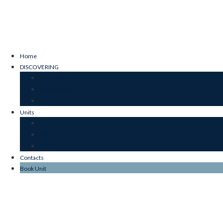
Home
DISCOVERING
OUR ESSENCE
SUSTAINABILITY
JARDIM DO MAR
Units
JARDIM
MAR
STONE
Contacts
Book Unit