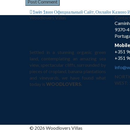
1win 1вин Официальный Сайт, Онлайн Казино И
Woodlovers Villas
Contac
Caminh
9370-4
Portuga
Mobil
+351 9
Settled in a stunning organic green
+351 9
land, contemplating an amazing sea
view, spectacular cliffs, surrounded by
info@wo
pieces of cropland, banana plantations
NORTH:
and vineyards, we have found what
WEST: 1
today is
WOODLOVERS.
© 2026 Woodlovers Villas