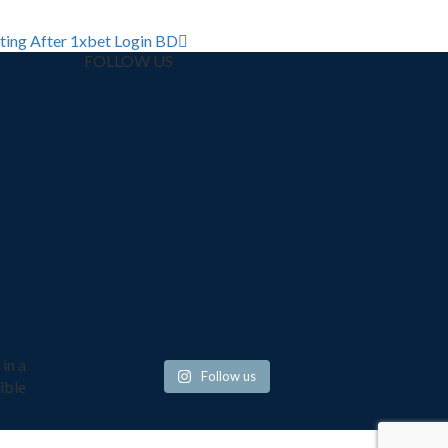
tting After 1xbet Login BD
FOLLOW US
in a
Follow us
ible