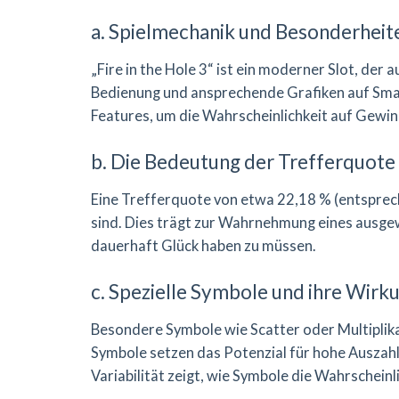
a. Spielmechanik und Besonderheit
„Fire in the Hole 3“ ist ein moderner Slot, der
Bedienung und ansprechende Grafiken auf Smart
Features, um die Wahrscheinlichkeit auf Gewin
b. Die Bedeutung der Trefferquote 
Eine Trefferquote von etwa 22,18 % (entspreche
sind. Dies trägt zur Wahrnehmung eines ausgew
dauerhaft Glück haben zu müssen.
c. Spezielle Symbole und ihre Wirku
Besondere Symbole wie Scatter oder Multiplik
Symbole setzen das Potenzial für hohe Auszah
Variabilität zeigt, wie Symbole die Wahrscheinli