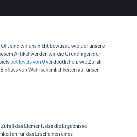
Oft sind wir uns nicht bewusst, wie tief unsere
iesem Artikel werden wir die Grundlagen der
piels
bet levels von 0
verdeutlichen, wie Zufall
n Einfluss von Wahrscheinlichkeiten auf unser
 Zufall das Element, das die Ergebnisse
hkeiten für das Erscheinen eines