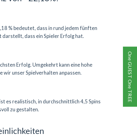
2,18 % bedeutet, dass in rund jedem fünften
darstellt, dass ein Spieler Erfolg hat.
One GUEST One TREE
nächsten Erfolg. Umgekehrt kann eine hohe
e wir unser Spielverhalten anpassen.
 es realistisch, in durchschnittlich 4,5 Spins
oll zu gestalten.
einlichkeiten