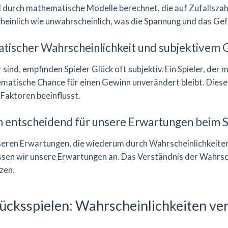
durch mathematische Modelle berechnet, die auf Zufallszahle
heinlich wie unwahrscheinlich, was die Spannung und das Gefü
atischer Wahrscheinlichkeit und subjektivem
ind, empfinden Spieler Glück oft subjektiv. Ein Spieler, der 
ematische Chance für einen Gewinn unverändert bleibt. Diese
 Faktoren beeinflusst.
n entscheidend für unsere Erwartungen beim S
nseren Erwartungen, die wiederum durch Wahrscheinlichkeiten
ssen wir unsere Erwartungen an. Das Verständnis der Wahrsche
zen.
lücksspielen: Wahrscheinlichkeiten ve