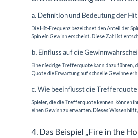
a. Definition und Bedeutung der H
Die Hit-Frequenz bezeichnet den Anteil der Spi
Spin ein Gewinn erscheint. Diese Zahl ist entsch
b. Einfluss auf die Gewinnwahrschei
Eine niedrige Trefferquote kann dazu führen, d
Quote die Erwartung auf schnelle Gewinne erhö
c. Wie beeinflusst die Trefferquote
Spieler, die die Trefferquote kennen, können ih
einen Gewinn zu erwarten. Dieses Wissen hilft
4. Das Beispiel „Fire in the 