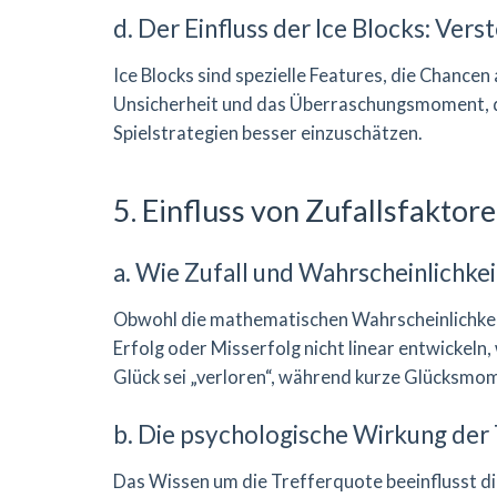
d. Der Einfluss der Ice Blocks: Ver
Ice Blocks sind spezielle Features, die Chancen
Unsicherheit und das Überraschungsmoment, das 
Spielstrategien besser einzuschätzen.
5. Einfluss von Zufallsfaktore
a. Wie Zufall und Wahrscheinlichke
Obwohl die mathematischen Wahrscheinlichkeite
Erfolg oder Misserfolg nicht linear entwickel
Glück sei „verloren“, während kurze Glücksmom
b. Die psychologische Wirkung der 
Das Wissen um die Trefferquote beeinflusst di