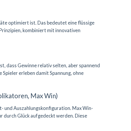
äte optimiert ist. Das bedeutet eine flüssige
rinzipien, kombiniert mit innovativen
ist, dass Gewinne relativ selten, aber spannend
e Spieler erleben damit Spannung, ohne
iplikatoren, Max Win)
t- und Auszahlungskonfiguration. Max Win-
ur durch Glück aufgedeckt werden. Diese