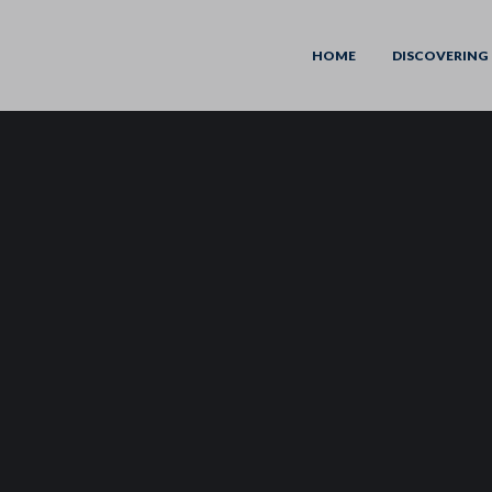
HOME
DISCOVERING