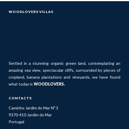
WOODLOVERS VILLAS
Settled in a stunning organic green land, contemplating an
amazing sea view, spectacular cliffs, surrounded by pieces of
cropland, banana plantations and vineyards, we have found
what today is
WOODLOVERS.
CONTACTS
Caminho Jardim do Mar Nº 3
9370-410 Jardim do Mar
Portugal