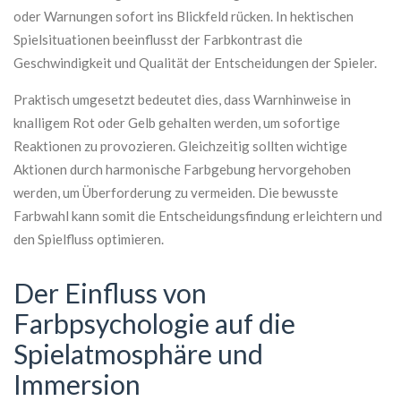
oder Warnungen sofort ins Blickfeld rücken. In hektischen
Spielsituationen beeinflusst der Farbkontrast die
Geschwindigkeit und Qualität der Entscheidungen der Spieler.
Praktisch umgesetzt bedeutet dies, dass Warnhinweise in
knalligem Rot oder Gelb gehalten werden, um sofortige
Reaktionen zu provozieren. Gleichzeitig sollten wichtige
Aktionen durch harmonische Farbgebung hervorgehoben
werden, um Überforderung zu vermeiden. Die bewusste
Farbwahl kann somit die Entscheidungsfindung erleichtern und
den Spielfluss optimieren.
Der Einfluss von
Farbpsychologie auf die
Spielatmosphäre und
Immersion