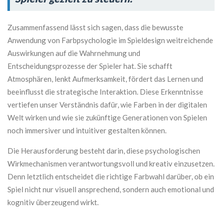
Zusammenfassend lässt sich sagen, dass die bewusste
Anwendung von Farbpsychologie im Spieldesign weitreichende
Auswirkungen auf die Wahrnehmung und
Entscheidungsprozesse der Spieler hat. Sie schafft
Atmosphären, lenkt Aufmerksamkeit, fördert das Lernen und
beeinflusst die strategische Interaktion. Diese Erkenntnisse
vertiefen unser Verständnis dafür, wie Farben in der digitalen
Welt wirken und wie sie zukünftige Generationen von Spielen
noch immersiver und intuitiver gestalten können.
Die Herausforderung besteht darin, diese psychologischen
Wirkmechanismen verantwortungsvoll und kreativ einzusetzen.
Denn letztlich entscheidet die richtige Farbwahl darüber, ob ein
Spiel nicht nur visuell ansprechend, sondern auch emotional und
kognitiv überzeugend wirkt.