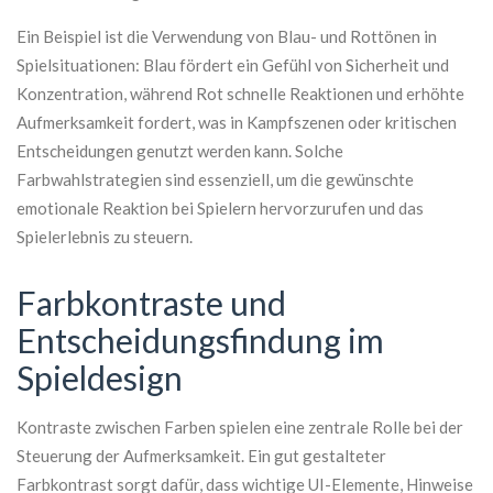
Ein Beispiel ist die Verwendung von Blau- und Rottönen in
Spielsituationen: Blau fördert ein Gefühl von Sicherheit und
Konzentration, während Rot schnelle Reaktionen und erhöhte
Aufmerksamkeit fordert, was in Kampfszenen oder kritischen
Entscheidungen genutzt werden kann. Solche
Farbwahlstrategien sind essenziell, um die gewünschte
emotionale Reaktion bei Spielern hervorzurufen und das
Spielerlebnis zu steuern.
Farbkontraste und
Entscheidungsfindung im
Spieldesign
Kontraste zwischen Farben spielen eine zentrale Rolle bei der
Steuerung der Aufmerksamkeit. Ein gut gestalteter
Farbkontrast sorgt dafür, dass wichtige UI-Elemente, Hinweise