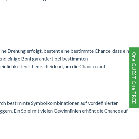
ine Drehung erfolgt, besteht eine bestimmte Chance, dass ein
One GUEST One TREE
end einige Boni garantiert bei bestimmten
inlichkeiten ist entscheidend, um die Chancen auf
 durch bestimmte Symbolkombinationen auf vordefinierten
iggern. Ein Spiel mit vielen Gewinnlinien erhöht die Chance auf