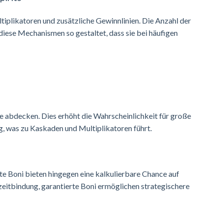
ltiplikatoren und zusätzliche Gewinnlinien. Die Anzahl der
iese Mechanismen so gestaltet, dass sie bei häufigen
 abdecken. Dies erhöht die Wahrscheinlichkeit für große
g, was zu Kaskaden und Multiplikatoren führt.
e Boni bieten hingegen eine kalkulierbare Chance auf
eitbindung, garantierte Boni ermöglichen strategischere