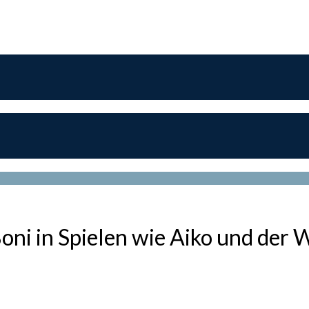
oni in Spielen wie Aiko und der 