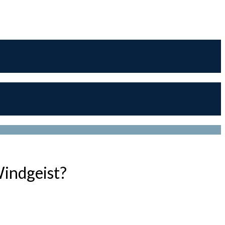
Windgeist?