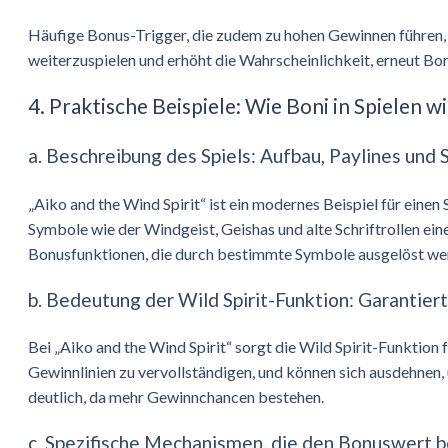
Häufige Bonus-Trigger, die zudem zu hohen Gewinnen führen, er
weiterzuspielen und erhöht die Wahrscheinlichkeit, erneut Bo
4. Praktische Beispiele: Wie Boni in Spielen w
a. Beschreibung des Spiels: Aufbau, Paylines und
„Aiko and the Wind Spirit“ ist ein modernes Beispiel für eine
Symbole wie der Windgeist, Geishas und alte Schriftrollen eine 
Bonusfunktionen, die durch bestimmte Symbole ausgelöst werd
b. Bedeutung der Wild Spirit-Funktion: Garantier
Bei „Aiko and the Wind Spirit“ sorgt die Wild Spirit-Funktio
Gewinnlinien zu vervollständigen, und können sich ausdehne
deutlich, da mehr Gewinnchancen bestehen.
c. Spezifische Mechanismen, die den Bonuswert be