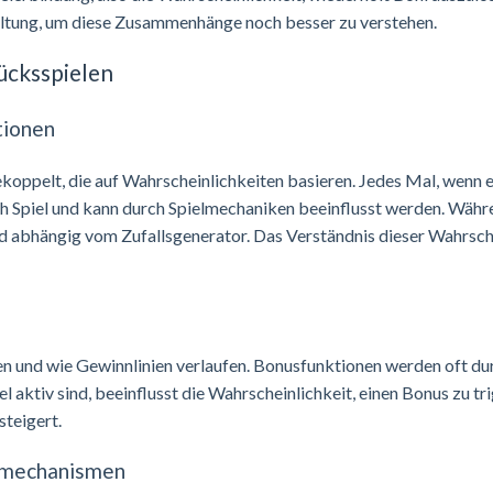
altung, um diese Zusammenhänge noch besser zu verstehen.
ücksspielen
tionen
oppelt, die auf Wahrscheinlichkeiten basieren. Jedes Mal, wenn e
ach Spiel und kann durch Spielmechaniken beeinflusst werden. Währ
d abhängig vom Zufallsgenerator. Das Verständnis dieser Wahrsche
inen und wie Gewinnlinien verlaufen. Bonusfunktionen werden oft
iel aktiv sind, beeinflusst die Wahrscheinlichkeit, einen Bonus zu tr
teigert.
smechanismen