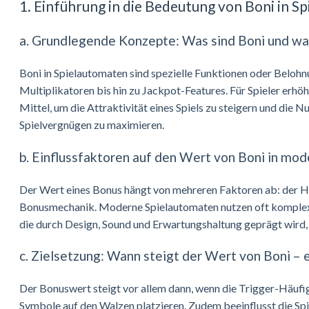
1. Einführung in die Bedeutung von Boni in S
a. Grundlegende Konzepte: Was sind Boni und war
Boni in Spielautomaten sind spezielle Funktionen oder Belohn
Multiplikatoren bis hin zu Jackpot-Features. Für Spieler erhöh
Mittel, um die Attraktivität eines Spiels zu steigern und die 
Spielvergnügen zu maximieren.
b. Einflussfaktoren auf den Wert von Boni in mo
Der Wert eines Bonus hängt von mehreren Faktoren ab: der Hä
Bonusmechanik. Moderne Spielautomaten nutzen oft komplexe S
die durch Design, Sound und Erwartungshaltung geprägt wird, 
c. Zielsetzung: Wann steigt der Wert von Boni – 
Der Bonuswert steigt vor allem dann, wenn die Trigger-Häufi
Symbole auf den Walzen platzieren. Zudem beeinflusst die Spi