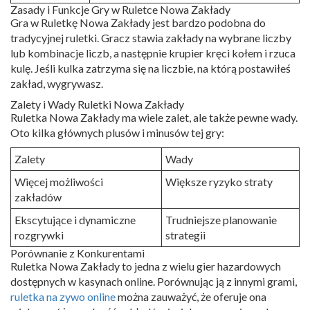
Zasady i Funkcje Gry w Ruletce Nowa Zakłady
Gra w Ruletkę Nowa Zakłady jest bardzo podobna do
tradycyjnej ruletki. Gracz stawia zakłady na wybrane liczby
lub kombinacje liczb, a następnie krupier kręci kołem i rzuca
kulę. Jeśli kulka zatrzyma się na liczbie, na którą postawiłeś
zakład, wygrywasz.
Zalety i Wady Ruletki Nowa Zakłady
Ruletka Nowa Zakłady ma wiele zalet, ale także pewne wady.
Oto kilka głównych plusów i minusów tej gry:
Zalety
Wady
Więcej możliwości
Większe ryzyko straty
zakładów
Ekscytujące i dynamiczne
Trudniejsze planowanie
rozgrywki
strategii
Porównanie z Konkurentami
Ruletka Nowa Zakłady to jedna z wielu gier hazardowych
dostępnych w kasynach online. Porównując ją z innymi grami,
ruletka na zywo online
można zauważyć, że oferuje ona