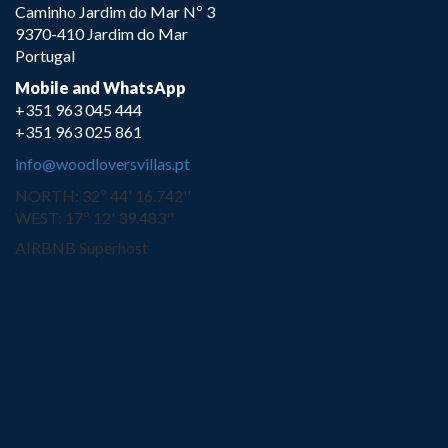
Caminho Jardim do Mar Nº 3
9370-410 Jardim do Mar
Portugal
Mobile and WhatsApp
+351 963 045 444
+351 963 025 861
info@woodloversvillas.pt
NORTH: 32º 44' 16.742''
WEST: 17º 12' 39.483''
AIRBNB Superhost