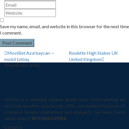
Save my name, email, and website in this browser for the next time
I comment.
MostBet Azərbaycan —
Roulette High Stakes UK
mobil tətbiq
United Kingdom
Woodlovers Villas
Settled in a stunning organic green land, contemplating an
amazing sea view, spectacular cliffs, surrounded by pieces of
cropland, banana plantations and vineyards, we have found
what today is
WOODLOVERS.
Contacts