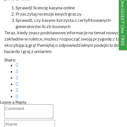
One GUEST One TREE
Sprawdź licencję kasyna online
Przeczytaj recenzje innych graczy
Sprawdź, czy kasyno korzysta z certyfikowanych
generatorów liczb losowych
Teraz, kiedy znasz podstawowe informacje na temat nowych
zakładów w ruletce, możesz rozpocząć swoją przygodę z tą
ekscytującą grą! Pamiętaj o odpowiedzialnym podejściu do
hazardu i graj z umiarem.
Share:
Leave a Reply