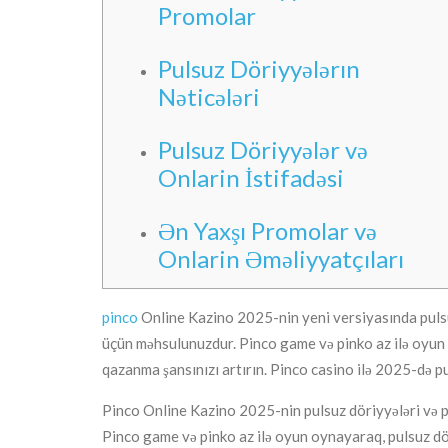
Promolar
Pulsuz Döriyyələrın
Nəticələri
Pulsuz Döriyyələr və
Onlarin İstifadəsi
Ən Yaxşı Promolar və
Onlarin Əməliyyatçıları
pinco
Online Kazino 2025-nin yeni versiyasında pulsu
üçün məhsulunuzdur. Pinco game və pinko az ilə oyun 
qazanma şansınızı artırın. Pinco casino ilə 2025-də p
Pinco Online Kazino 2025-nin pulsuz döriyyələri və 
Pinco game və pinko az ilə oyun oynayaraq, pulsuz dör