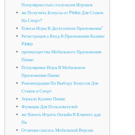
Популярностью стололазов Игроков
же Получить Бонусы от Pinko Для Ставок
На Спорт?
Плюсы Игры В Десктопном Приложении”
Регистрация а Вход В Приложении Казино
Pinko
преимущества Мобильного Приложения
Пинко
Популярные Игры В Мобильном
Приложении Пинко
Рекомендации По Выбору Бонусов Для
Ставок и Спорт
Зеркало Казино Пинко
Функции Для Пользователей
же Начать Играть Онлайн В Клиенте ддя
Пк
Отличия спасась Мобильной Версии