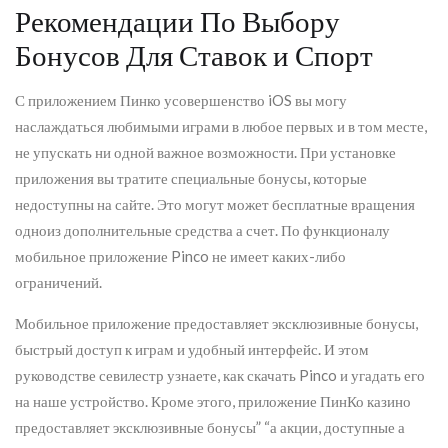
Рекомендации По Выбору
Бонусов Для Ставок и Спорт
С приложением Пинко усовершенство iOS вы могу
наслаждаться любимыми играми в любое первых и в том месте,
не упускать ни одной важное возможности. При установке
приложения вы тратите специальные бонусы, которые
недоступны на сайте. Это могут может бесплатные вращения
одноиз дополнительные средства а счет. По функционалу
мобильное приложение Pinco не имеет каких-либо
ограничений.
Мобильное приложение предоставляет эксклюзивные бонусы,
быстрый доступ к играм и удобный интерфейс. И этом
руководстве севилестр узнаете, как скачать Pinco и угадать его
на наше устройство. Кроме этого, приложение ПинКо казино
предоставляет эксклюзивные бонусы” “а акции, доступные а