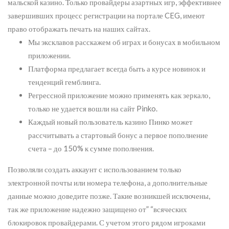
мальской казино. Только провайдеры азартных игр, эффективнее
завершивших процесс регистрации на портале CEG, имеют
право отображать печать на наших сайтах.
Мы эксклавов расскажем об играх и бонусах в мобильном
приложении.
Платформа предлагает всегда быть а курсе новинок и
тенденций гемблинга.
Регрессной приложение можно применять как зеркало,
только не удается вошли на сайт Pinko.
Каждый новый пользователь казино Пинко может
рассчитывать а стартовый бонус а первое пополнение
счета – до 150% к сумме пополнения.
Позволяли создать аккаунт с использованием только
электронной почты или номера телефона, а дополнительные
данные можно доведите позже. Такие возникшей исключены,
так же приложение надежно защищено от” “всяческих
блокировок провайдерами. С учетом этого рядом игроками