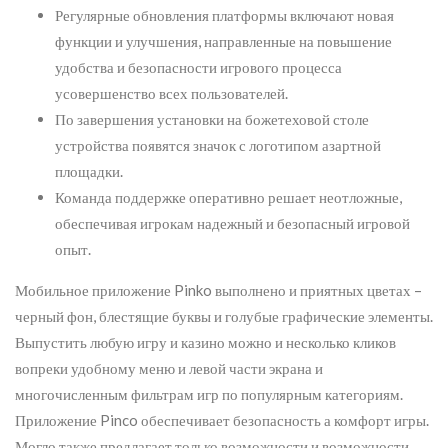
Регулярные обновления платформы включают новая
функции и улучшения, направленные на повышение
удобства и безопасности игрового процесса
усовершенство всех пользователей.
По завершения установки на божетеховой столе
устройства появятся значок с логотипом азартной
площадки.
Команда поддержке оперативно решает неотложные,
обеспечивая игрокам надежный и безопасный игровой
опыт.
Мобильное приложение Pinko выполнено и приятных цветах –
черный фон, блестящие буквы и голубые графические элементы.
Выпустить любую игру и казино можно и несколько кликов
вопреки удобному меню и левой части экрана и
многочисленным фильтрам игр по популярным категориям.
Приложение Pinco обеспечивает безопасность а комфорт игры.
Могло также предлагает только возможности и возможности