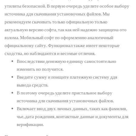
утилиты безопасной. В первую очередь уделите особое выбору
источника ддя скачивания установочных файлов. Мы
рекомендуем скачивать только официальную только
актуальную версию софта, так как ней надежно защищена ото
взлома. Мобильный софт по оформлению аналогичный
официальному сайту. Функционал также имеет некоторые
сходства, но наблюдаются и весомые отличия.
Впоследствии денежную единицу самостоятельно
изменить но получится.
Введите сумму и поищите платежную систему ддя
вывода средств.
В поэтому очередь уделите пристальное выбору
источника дли скачивания установочных файлов.
Включает ввод двух личных данных, таких как фамилия,
чье, дата рождения, контактные данные и документы для
верификации.