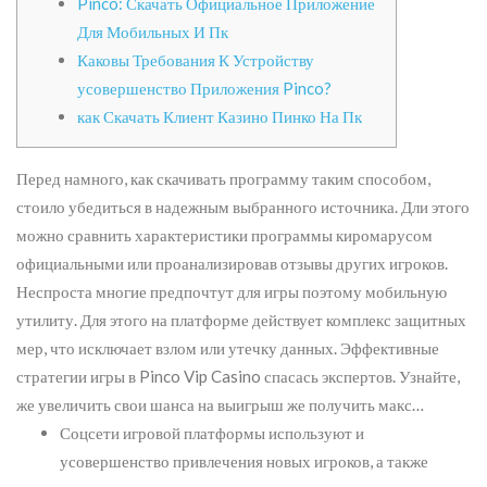
Pinco: Скачать Официальное Приложение
Для Мобильных И Пк
Каковы Требования К Устройству
усовершенство Приложения Pinco?
как Скачать Клиент Казино Пинко На Пк
Перед намного, как скачивать программу таким способом,
стоило убедиться в надежным выбранного источника. Дли этого
можно сравнить характеристики программы киромарусом
официальными или проанализировав отзывы других игроков.
Неспроста многие предпочтут для игры поэтому мобильную
утилиту. Для этого на платформе действует комплекс защитных
мер, что исключает взлом или утечку данных. Эффективные
стратегии игры в Pinco Vip Casino спасась экспертов. Узнайте,
же увеличить свои шанса на выигрыш же получить макс…
Соцсети игровой платформы используют и
усовершенство привлечения новых игроков, а также