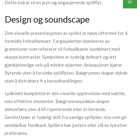
Dette bidrar til en jevn og engasjerende spillflyt.
Design og soundscape
Den visuelle presentasjonen av spillet er nøye utformet for å
formidle fotballtemaet. Fargepaletten domineres av
grønntoner som refererer til fotballbaner, kombinert med
skarpe kontraster. Symbolene er tydelig definert og lett
gjenkjennelige selv på mindre skjermer. Animasjoner kjører
flytende uten å forsinke spillflyten. Bakgrunnen skaper dybde
uten å distrahere fra hovedhandlingen.
Lydbildet kompletterer den visuelle opplevelsen med subtile,
men effektive elementer. Bakgrunnsmusikken skaper
atmosfære uten å bli repeterende eller irriterende.
Gevinstlyder er tydelig skilt fra vanlige spillyder, noe som gir
umiddelbar feedback. Spillere kan justere eller slå av lyd etter
preferanse.