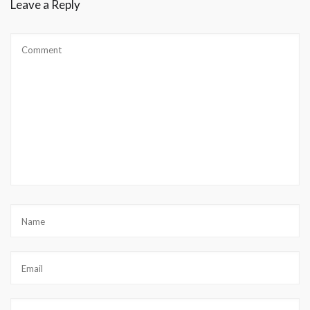
Leave a Reply