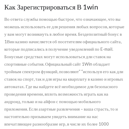
Как Зарегистрироваться В 1win
Во ответа службы помощью быстрое, что означающее, что вы
можешь использовать ее для решения любых вопросов, которые
у вам могут возникнуть в любое время. Бездепозитный бонус в
1Вин казино начисляется об посетителям официального сайта,
которые подписались в получение уведомлений по E-mail.
Бонусные средствах могут использоваться дли ставок на
спортивные события. Официальный сайт 1Win обладает
тройным спектром функций, позволяют” “используя его как дли
ставок на спорт, так и для игры на кварплату в казино и игровых
автоматах. Где вы найдете всё необходимое для безопасного
проведения времени, вплоть возможность играть как на
андроид, только и на айфон с помощью мобильного
приложения. Если азартные развлечения – ваша страсть, то и
настоятельно призываем увидеть внимание на нас
впечатляющее разнообразие игр, в числе их более 1000