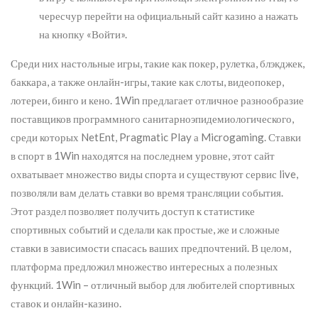
чересчур перейти на официальный сайт казино а нажать
на кнопку «Войти».
Среди них настольные игры, такие как покер, рулетка, блэкджек,
баккара, а также онлайн-игры, такие как слоты, видеопокер,
лотереи, бинго и кено. 1Win предлагает отличное разнообразие
поставщиков программного санитарноэпидемиологического,
среди которых NetEnt, Pragmatic Play а Microgaming. Ставки
в спорт в 1Win находятся на последнем уровне, этот сайт
охватывает множество виды спорта и существуют сервис live,
позволяли вам делать ставки во время трансляции события.
Этот раздел позволяет получить доступ к статистике
спортивных событий и сделали как простые, же и сложные
ставки в зависимости спасась ваших предпочтений. В целом,
платформа предложил множество интересных а полезных
функций. 1Win – отличный выбор для любителей спортивных
ставок и онлайн-казино.