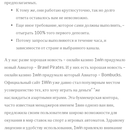
предполагаемых.
К тому же, они работаю круглосуточно, так но долго
ответа оставалось вам не невозможно.
Еще иное требование, которое сами должны выполнить, –
отыграть 100% того первого депозита.
Потому запросы выполняются и течение часа, и
зависимости от стране и выбранного канала.
А у нас разве хорошая новость – онлайн казино 1win придумало
новый Авиатор – Brawl Pirates. И у них есть хорошая новость –
онлайн казино 1win придумало который Авиатор – Bombucks.
Официальный сайт 1Win уже давно стал популярным местом
усовершенство тех, кто хочу играть на деньги” “же
наслаждаться азартными играми. Эта букмекерская контора,
часто известная менаджеров именем 1вин одноиз ван вин,
предложила своим пользователям широко возможности для
окунания в мир ставок на спорт а игровых автоматов. Здравому
лицензии и удобству использования, 1win привлекло внимание