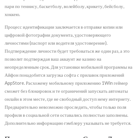
пари по теннису, баскетболу, волейболу, крикету, бейсболу,
хоккею.
Процесс идентификации заключается в отправке копии или
цифровой фотографии документа, удостоверяющего
личностями (паспорт или водителя удостоверение).
Подтверждение личности будет требоваться же один раз, а это
позволит подтверждая ваш аккаунт же казино на
неопределенным срок. Для установки мобильной программы на
Айфон понадобится загрузка софта с прилавок приложений
AppStore. Расхожему мобильному приложению 1Win геймер
сможет без блокировок и те ограничений запускать автоматы
онлайн в этом месте, где не свободный доступ нему интернету.
Предварительно невозможно проследить, чтобы только поля
профиля в социальной сети оставались полностью заполнены.
Дополнительно информацию гэмблеру указывать не требуется.