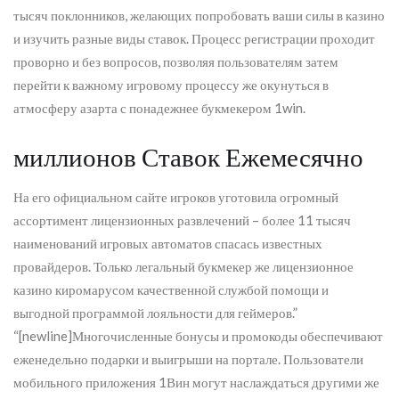
тысяч поклонников, желающих попробовать ваши силы в казино
и изучить разные виды ставок. Процесс регистрации проходит
проворно и без вопросов, позволяя пользователям затем
перейти к важному игровому процессу же окунуться в
атмосферу азарта с понадежнее букмекером 1win.
миллионов Ставок Ежемесячно
На его официальном сайте игроков уготовила огромный
ассортимент лицензионных развлечений – более 11 тысяч
наименований игровых автоматов спасась известных
провайдеров. Только легальный букмекер же лицензионное
казино киромарусом качественной службой помощи и
выгодной программой лояльности для геймеров.”
“[newline]Многочисленные бонусы и промокоды обеспечивают
еженедельно подарки и выигрыши на портале. Пользователи
мобильного приложения 1Вин могут наслаждаться другими же