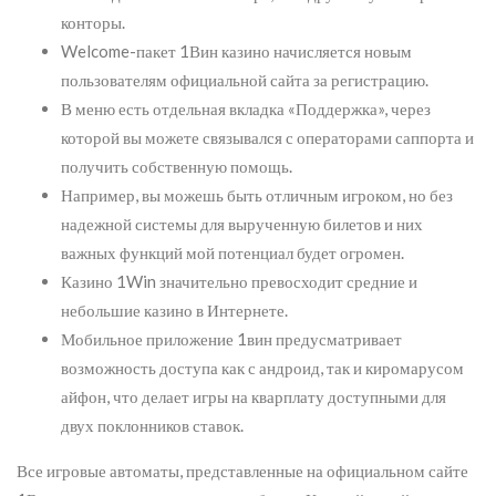
конторы.
Welcome-пакет 1Вин казино начисляется новым
пользователям официальной сайта за регистрацию.
В меню есть отдельная вкладка «Поддержка», через
которой вы можете связывался с операторами саппорта и
получить собственную помощь.
Например, вы можешь быть отличным игроком, но без
надежной системы для вырученную билетов и них
важных функций мой потенциал будет огромен.
Казино 1Win значительно превосходит средние и
небольшие казино в Интернете.
Мобильное приложение 1вин предусматривает
возможность доступа как с андроид, так и киромарусом
айфон, что делает игры на кварплату доступными для
двух поклонников ставок.
Все игровые автоматы, представленные на официальном сайте