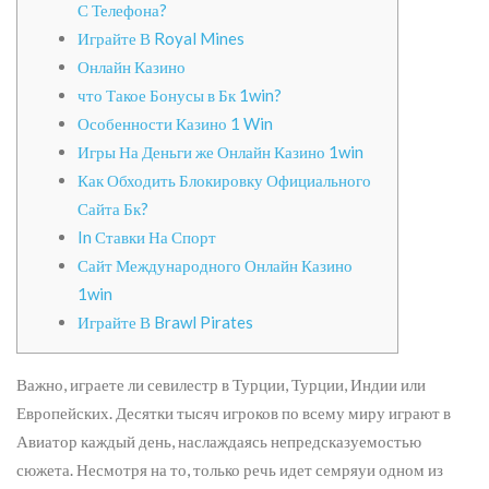
С Телефона?
Играйте В Royal Mines
Онлайн Казино
что Такое Бонусы в Бк 1win?
Особенности Казино 1 Win
Игры На Деньги же Онлайн Казино 1win
Как Обходить Блокировку Официального
Сайта Бк?
In Ставки На Спорт
Сайт Международного Онлайн Казино
1win
Играйте В Brawl Pirates
Важно, играете ли севилестр в Турции, Турции, Индии или
Европейских. Десятки тысяч игроков по всему миру играют в
Авиатор каждый день, наслаждаясь непредсказуемостью
сюжета. Несмотря на то, только речь идет семряуи одном из