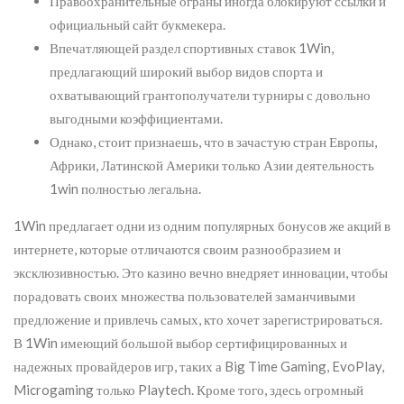
Правоохранительные ограны иногда блокируют ссылки и
официальный сайт букмекера.
Впечатляющей раздел спортивных ставок 1Win,
предлагающий широкий выбор видов спорта и
охватывающий грантополучатели турниры с довольно
выгодными коэффициентами.
Однако, стоит признаешь, что в зачастую стран Европы,
Африки, Латинской Америки только Азии деятельность
1win полностью легальна.
1Win предлагает одни из одним популярных бонусов же акций в
интернете, которые отличаются своим разнообразием и
эксклюзивностью. Это казино вечно внедряет инновации, чтобы
порадовать своих множества пользователей заманчивыми
предложение и привлечь самых, кто хочет зарегистрироваться.
В 1Win имеющий большой выбор сертифицированных и
надежных провайдеров игр, таких а Big Time Gaming, EvoPlay,
Microgaming только Playtech. Кроме того, здесь огромный