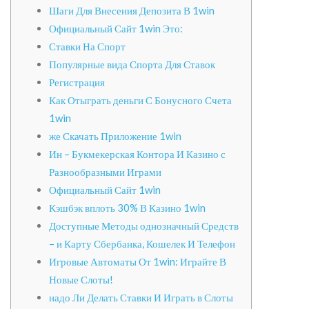
Шаги Для Внесения Депозита В 1win
Официальный Сайт 1win Это:
Ставки На Спорт
Популярные вида Спорта Для Ставок
Регистрация
Как Отыграть деньги С Бонусного Счета
1win
же Скачать Приложение 1win
Ин – Букмекерская Контора И Казино с
Разнообразными Играми
Официальный Сайт 1win
Кэшбэк вплоть 30% В Казино 1win
Доступные Методы однозначный Средств
– и Карту Сбербанка, Кошелек И Телефон
Игровые Автоматы От 1win: Играйте В
Новые Слоты!
надо Ли Делать Ставки И Играть в Слоты