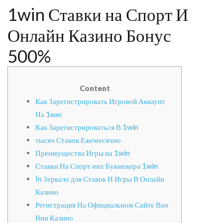
1win Ставки на Спорт И
Онлайн Казино Бонус
500%
Content
Как Зарегистрировать Игровой Аккаунт
На 1вин
Как Зарегистрироваться В 1win
тысяч Ставок Ежемесячно
Преимущества Игры на 1win
Ставки На Спорт них Букмекера 1win
In Зеркало для Ставок И Игры В Онлайн
Казино
Регистрация На Официальном Сайте Ван
Вин Казино