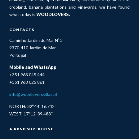
cropland, banana plantations and vineyards, we have found
what today is
WOODLOVERS.
CONTACTS
Caminho Jardim do Mar Nº 3
9370-410 Jardim do Mar
Portugal
Mobile and WhatsApp
+351 963 045 444
+351 963 025 861
info@woodloversvillas.pt
NORTH: 32º 44' 16.742''
WEST: 17º 12' 39.483''
AIRBNB SUPERHOST