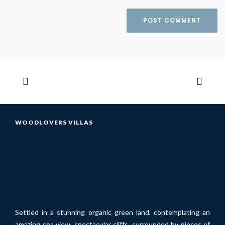
WOODLOVERS VILLAS
Settled in a stunning organic green land, contemplating an
amazing sea view, spectacular cliffs, surrounded by pieces of