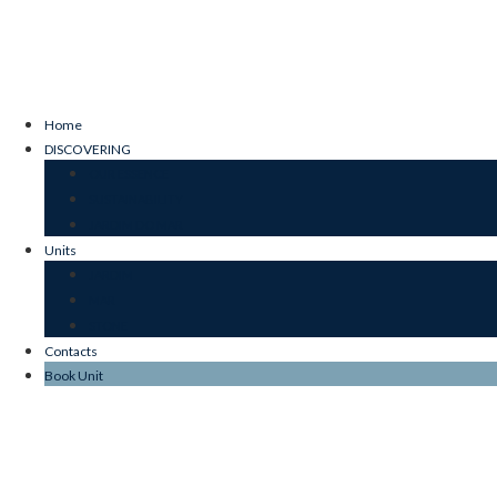
Home
DISCOVERING
OUR ESSENCE
SUSTAINABILITY
JARDIM DO MAR
Units
JARDIM
MAR
STONE
Contacts
Book Unit