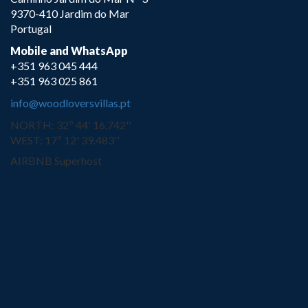
9370-410 Jardim do Mar
Portugal
Mobile and WhatsApp
+351 963 045 444
+351 963 025 861
info@woodloversvillas.pt
NORTH: 32º 44' 16.742''
WEST: 17º 12' 39.483''
AIRBNB Superhost