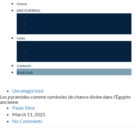
Home
DISCOVERING
OUR ESSENCE
SUSTAINABILITY
JARDIM DO MAR
Units
JARDIM
MAR
STONE
Contacts
Book Unit
Uncategorized
Les pyramides comme symboles de chance divine dans l’Égypte
ancienne
Paulo Silva
March 11, 2025
No Comments