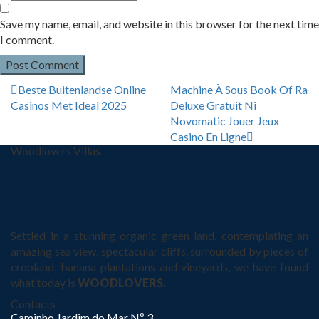
Save my name, email, and website in this browser for the next time
I comment.
Beste Buitenlandse Online
Machine À Sous Book Of Ra
Casinos Met Ideal 2025
Deluxe Gratuit Ni
Novomatic Jouer Jeux
Casino En Ligne
Woodlovers Villas
Settled in a stunning organic green land, contemplating an
amazing sea view, spectacular cliffs, surrounded by pieces of
cropland, banana plantations and vineyards, we have found
what today is
WOODLOVERS.
Contacts
Caminho Jardim do Mar Nº 3