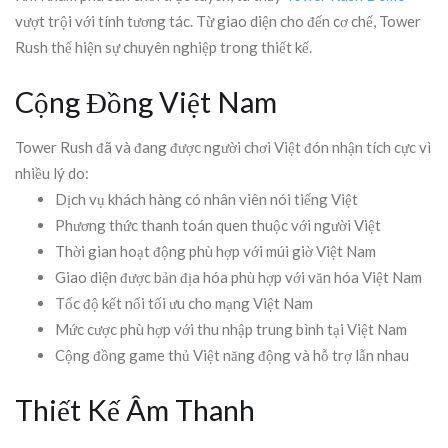
vượt trội với tính tương tác. Từ giao diện cho đến cơ chế, Tower
Rush thể hiện sự chuyên nghiệp trong thiết kế.
Cộng Đồng Việt Nam
Tower Rush đã và đang được người chơi Việt đón nhận tích cực vì
nhiều lý do:
Dịch vụ khách hàng có nhân viên nói tiếng Việt
Phương thức thanh toán quen thuộc với người Việt
Thời gian hoạt động phù hợp với múi giờ Việt Nam
Giao diện được bản địa hóa phù hợp với văn hóa Việt Nam
Tốc độ kết nối tối ưu cho mạng Việt Nam
Mức cược phù hợp với thu nhập trung bình tại Việt Nam
Cộng đồng game thủ Việt năng động và hỗ trợ lẫn nhau
Thiết Kế Âm Thanh