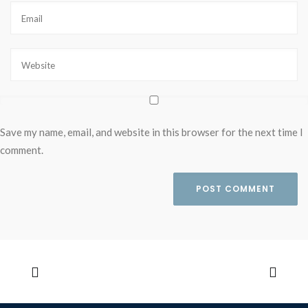
Save my name, email, and website in this browser for the next time I
comment.