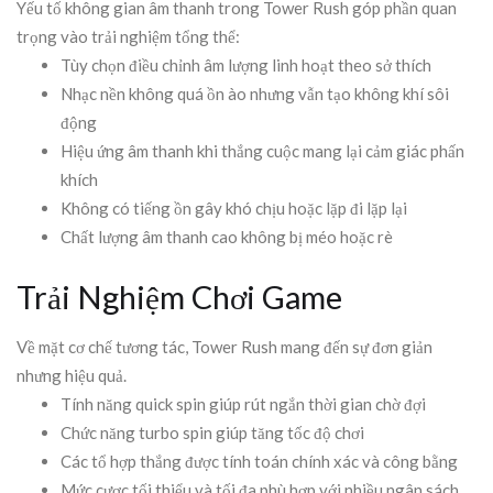
Yếu tố không gian âm thanh trong Tower Rush góp phần quan
trọng vào trải nghiệm tổng thể:
Tùy chọn điều chỉnh âm lượng linh hoạt theo sở thích
Nhạc nền không quá ồn ào nhưng vẫn tạo không khí sôi
động
Hiệu ứng âm thanh khi thắng cuộc mang lại cảm giác phấn
khích
Không có tiếng ồn gây khó chịu hoặc lặp đi lặp lại
Chất lượng âm thanh cao không bị méo hoặc rè
Trải Nghiệm Chơi Game
Về mặt cơ chế tương tác, Tower Rush mang đến sự đơn giản
nhưng hiệu quả.
Tính năng quick spin giúp rút ngắn thời gian chờ đợi
Chức năng turbo spin giúp tăng tốc độ chơi
Các tổ hợp thắng được tính toán chính xác và công bằng
Mức cược tối thiểu và tối đa phù hợp với nhiều ngân sách