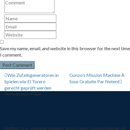
Save my name, email, and website in this browser for the next time
I comment.
Wie Zufallsgeneratoren in
Gonzo’s Mission Machine À
Spielen wie El Torero
Sous Gratuite Par Netent
gerecht geprüft werden
Woodlovers Villas
Settled in a stunning organic green land, contemplating an