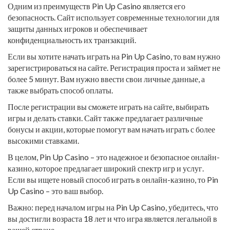
Одним из преимуществ Pin Up Casino является его
безопасность. Сайт использует современные технологии для
защиты данных игроков и обеспечивает
конфиденциальность их транзакций.
Если вы хотите начать играть на Pin Up Casino, то вам нужно
зарегистрироваться на сайте. Регистрация проста и займет не
более 5 минут. Вам нужно ввести свои личные данные, а
также выбрать способ оплаты.
После регистрации вы сможете играть на сайте, выбирать
игры и делать ставки. Сайт также предлагает различные
бонусы и акции, которые помогут вам начать играть с более
высокими ставками.
В целом, Pin Up Casino – это надежное и безопасное онлайн-
казино, которое предлагает широкий спектр игр и услуг.
Если вы ищете новый способ играть в онлайн-казино, то Pin
Up Casino – это ваш выбор.
Важно: перед началом игры на Pin Up Casino, убедитесь, что
вы достигли возраста 18 лет и что игра является легальной в
вашей стране.