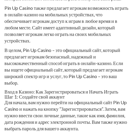
Pin Up Casino также предлагает игрокам возможность играть
в онлайн-казино на мобильных устройствах, что
обеспечивает игрокам доступ к играм в любое время и в
любом месте. Сайт имеет адаптивный дизайн, который
позволяет игрокам легко играть на своих мобильных
устройствах.
В целом, Pin Up Casino – это официальный сайт, который
предлагает игрокам безопасный, надежный и
высококачественный способ играть в онлайн-казино. Если
вы ищете официальный сайт, который предлагает игрокам
широкий спектр игр и услуг, то Pin Up Casino – это ваш
выбор.
Вход в Казино: Как Зарегистрироваться и Начать Играть
Шаг 1: Создайте свой аккаунт
Для начала, вам нужно перейти на официальный сайт Pin Up
Casino и нажать на кнопку “Зарегистрироваться”. Затем, вам
нужно ввести свои личные данные, такие как имя, фамилия,
дата рождения и адрес электронной почты. Вам также нужно
выбрать пароль для вашего аккаунта.