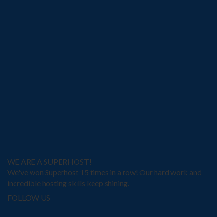
WE ARE A SUPERHOST!
We've won Superhost 15 times in a row! Our hard work and
incredible hosting skills keep shining.
FOLLOW US