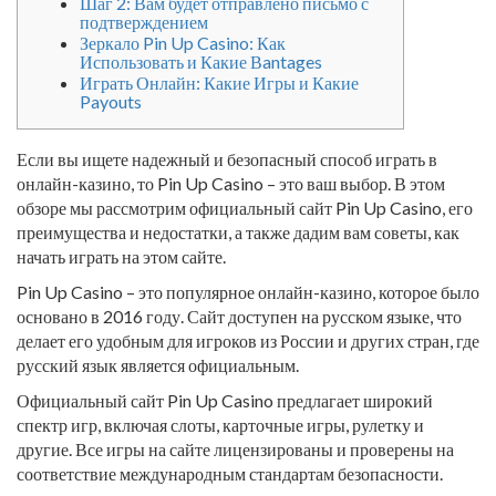
Шаг 2: Вам будет отправлено письмо с
подтверждением
Зеркало Pin Up Casino: Как
Использовать и Какие Вantages
Играть Онлайн: Какие Игры и Какие
Payouts
Если вы ищете надежный и безопасный способ играть в
онлайн-казино, то Pin Up Casino – это ваш выбор. В этом
обзоре мы рассмотрим официальный сайт Pin Up Casino, его
преимущества и недостатки, а также дадим вам советы, как
начать играть на этом сайте.
Pin Up Casino – это популярное онлайн-казино, которое было
основано в 2016 году. Сайт доступен на русском языке, что
делает его удобным для игроков из России и других стран, где
русский язык является официальным.
Официальный сайт Pin Up Casino предлагает широкий
спектр игр, включая слоты, карточные игры, рулетку и
другие. Все игры на сайте лицензированы и проверены на
соответствие международным стандартам безопасности.