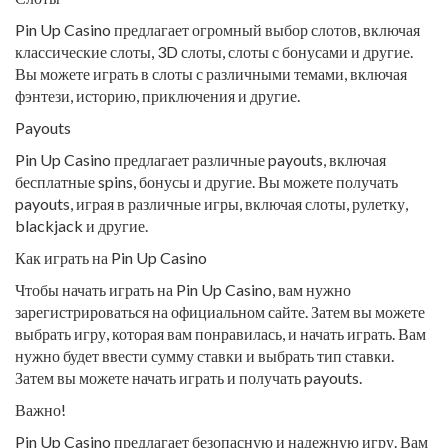
Pin Up Casino предлагает огромный выбор слотов, включая
классические слоты, 3D слоты, слоты с бонусами и другие.
Вы можете играть в слоты с различными темами, включая
фэнтези, историю, приключения и другие.
Payouts
Pin Up Casino предлагает различные payouts, включая
бесплатные spins, бонусы и другие. Вы можете получать
payouts, играя в различные игры, включая слоты, рулетку,
blackjack и другие.
Как играть на Pin Up Casino
Чтобы начать играть на Pin Up Casino, вам нужно
зарегистрироваться на официальном сайте. Затем вы можете
выбрать игру, которая вам понравилась, и начать играть. Вам
нужно будет ввести сумму ставки и выбрать тип ставки.
Затем вы можете начать играть и получать payouts.
Важно!
Pin Up Casino предлагает безопасную и надежную игру. Вам