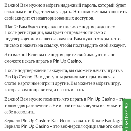
Важно! Вам нужно выбрать надежный пароль, который будет
сложным и не будет легко угадать. Это поможет вам защитить
свой аккаунт от неавторизованных доступов.
Шаг 2: Вам будет отправлено письмо с подтверждением
После регистрации, вам будет отправлено письмо с
подтверждением вашего аккаунта. Вам нужно открыть это
письмо и нажать на ссылку, чтобы подтвердить свой аккаунт.
Это важно! Если вы не подтвердите свой аккаунт, вы не
сможете начать играть в Pin Up Casino.
После подтверждения аккаунта, вы сможете начать играть в
Pin Up Casino. Вам доступны различные игры, включая
слоты, карточные игры и другие. Вы можете выбрать игру,
которая вам понравится, и начать играть.
Важно! Вам нужно помнить, что играть в Pin Up Casino – это
только для развлечения. Не играйте больше, чем вы можете
One GUEST One TREE
себе позволить.
Зеркало Pin Up Casino: Как Использовать и Какие Вantages
Зеркало Pin Up Casino – это веб-версия официального сайта