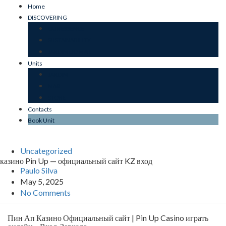
Home
DISCOVERING
OUR ESSENCE
SUSTAINABILITY
JARDIM DO MAR
Units
JARDIM
MAR
STONE
Contacts
Book Unit
Uncategorized
казино Pin Up — официальный сайт KZ вход
Paulo Silva
May 5, 2025
No Comments
Пин Ап Казино Официальный сайт | Pin Up Casino играть