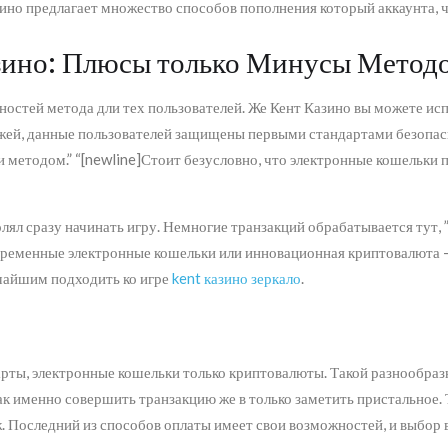
ино предлагает множество способов пополнения который аккаунта, ч
азино: Плюсы только Минусы Метод
тей метода дли тех пользователей. Же Кент Казино вы можете испол
жей, данные пользователей защищены первыми стандартами безопасн
и методом.” “[newline]Стоит безусловно, что электронные кошельки
ял сразу начинать игру. Немногие транзакций обрабатывается тут, 
ременные электронные кошельки или инновационная криптовалюта 
чайшим подходить ко игре
kent казино зеркало
.
рты, электронные кошельки только криптовалюты. Такой разнообраз
к именно совершить транзакцию же в только заметить пристальное. То
ж. Последний из способов оплаты имеет свои возможностей, и выбор 