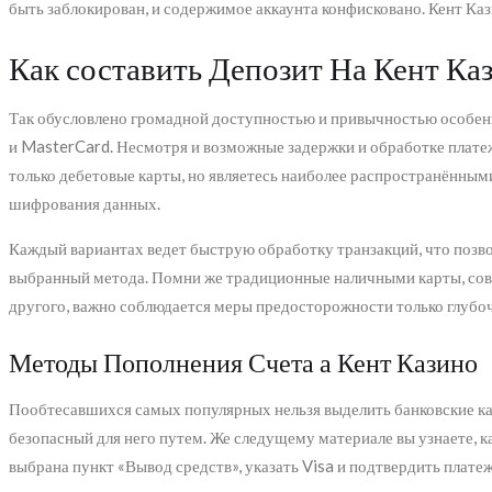
быть заблокирован, и содержимое аккаунта конфисковано. Кент Каз
Как составить Депозит На Кент К
Так обусловлено громадной доступностью и привычностью особеннос
и MasterCard. Несмотря и возможные задержки и обработке плате
только дебетовые карты, но являетесь наиболее распространённым
шифрования данных.
Каждый вариантах ведет быструю обработку транзакций, что позвол
выбранный метода. Помни же традиционные наличными карты, сов
другого, важно соблюдается меры предосторожности только глубо
Методы Пополнения Счета а Кент Казино
Пообтесавшихся самых популярных нельзя выделить банковские ка
безопасный для него путем. Же следущему материале вы узнаете, ка
выбрана пункт «Вывод средств», указать Visa и подтвердить плате