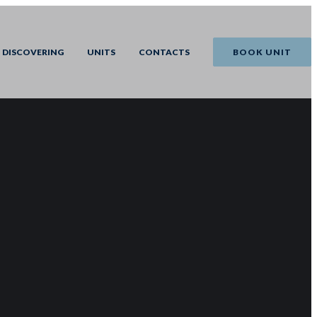
DISCOVERING
UNITS
CONTACTS
BOOK UNIT