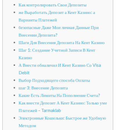
Как контролировать Свои Депозиты
же Выработать Депозит а Кент Казино: а
Варианты Платежей
безопасные Даже Мои личная Данные При
Внесении Депозита?
Шаги Для Внесения Депозита На Кент Казино
Шаг 1: Создание Учетной Записи В Кент
Казино
А Внести обналичил И Кент Казино Со Visa
Debit
Выбор Подходящего способа Оплаты
шаг 3: Внесение Депозита
Какие Есть Лимиты На Пополнение Счета?
Как внести Депозит А Кент Казино: Только уме
Платежей – Tarmaklab
Электронные Кошельки: Быстрое же Удобную
Методом