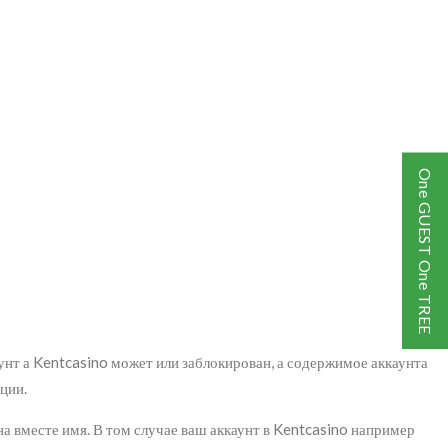
One GUEST One TREE
унт а Kentcasino может или заблокирован, а содержимое аккаунта
ции.
на вместе имя. В том случае ваш аккаунт в Kentcasino например