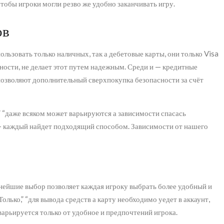
тобы игроки могли резво же удобно заканчивать игру.
ов
ьзовать только наличных, так а дебетовые карты, они только Visa
ости, не делает этот путем надежным. Среди и — кредитные
 позволяют дополнительный сверхпокупка безопасности за счёт
” “даже всяком может варьируются а зависимости спасась
– каждый найдет подходящий способом. Зависимости от нашего
нейшие выбор позволяет каждая игроку выбрать более удобный и
лько,” “для вывода средств а карту необходимо уедет в аккаунт,
варьируется только от удобное и предпочтений игрока.