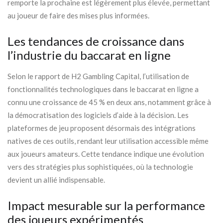
remporte la prochaine est légèrement plus élevée, permettant
au joueur de faire des mises plus informées.
Les tendances de croissance dans
l’industrie du baccarat en ligne
Selon le rapport de H2 Gambling Capital, l’utilisation de
fonctionnalités technologiques dans le baccarat en ligne a
connu une croissance de 45 % en deux ans, notamment grâce à
la démocratisation des logiciels d’aide à la décision. Les
plateformes de jeu proposent désormais des intégrations
natives de ces outils, rendant leur utilisation accessible même
aux joueurs amateurs. Cette tendance indique une évolution
vers des stratégies plus sophistiquées, où la technologie
devient un allié indispensable.
Impact mesurable sur la performance
des joueurs expérimentés