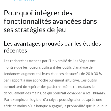
Pourquoi intégrer des
fonctionnalités avancées dans
ses stratégies de jeu
Les avantages prouvés par les études
récentes
Les recherches menées par l’Université de Las Vegas ont
montré que les joueurs utilisant des outils d’analyse de
tendances augmentent leurs chances de succès de 20 à 30 %
par rapport à une approche purement intuitive. Ces outils
permettent de repérer des patterns, même rares, dans le
déroulement des mains, ce qui pourrait échapper à l’œil humain.
Par exemple, un logiciel d’analyse peut signaler qu’après une
série de mains où la banque a gagné, la probabilité que le joueur