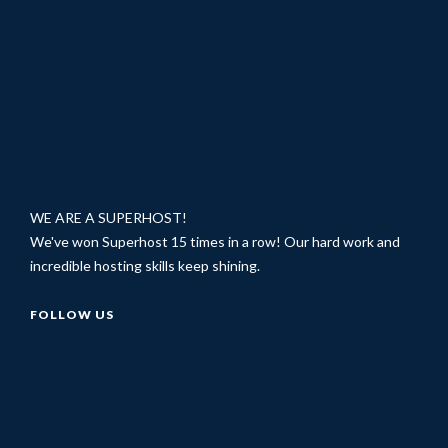
WE ARE A SUPERHOST!
We've won Superhost 15 times in a row! Our hard work and
incredible hosting skills keep shining.
FOLLOW US