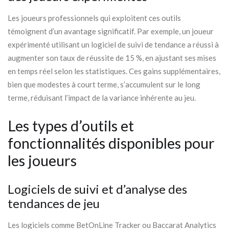
Les joueurs professionnels qui exploitent ces outils
témoignent d’un avantage significatif. Par exemple, un joueur
expérimenté utilisant un logiciel de suivi de tendance a réussi à
augmenter son taux de réussite de 15 %, en ajustant ses mises
en temps réel selon les statistiques. Ces gains supplémentaires,
bien que modestes à court terme, s’accumulent sur le long
terme, réduisant l’impact de la variance inhérente au jeu.
Les types d’outils et
fonctionnalités disponibles pour
les joueurs
Logiciels de suivi et d’analyse des
tendances de jeu
Les logiciels comme BetOnLine Tracker ou Baccarat Analytics