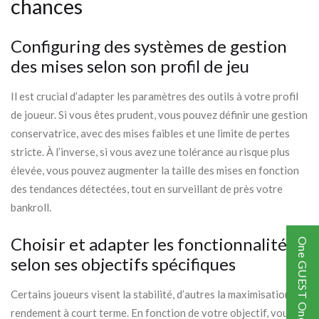
chances
Configuring des systèmes de gestion
des mises selon son profil de jeu
Il est crucial d’adapter les paramètres des outils à votre profil
de joueur. Si vous êtes prudent, vous pouvez définir une gestion
conservatrice, avec des mises faibles et une limite de pertes
stricte. À l’inverse, si vous avez une tolérance au risque plus
élevée, vous pouvez augmenter la taille des mises en fonction
des tendances détectées, tout en surveillant de près votre
bankroll.
Choisir et adapter les fonctionnalités
One GUEST One TREE
selon ses objectifs spécifiques
Certains joueurs visent la stabilité, d’autres la maximisation du
rendement à court terme. En fonction de votre objectif, vous