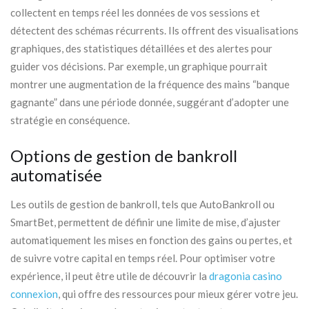
collectent en temps réel les données de vos sessions et
détectent des schémas récurrents. Ils offrent des visualisations
graphiques, des statistiques détaillées et des alertes pour
guider vos décisions. Par exemple, un graphique pourrait
montrer une augmentation de la fréquence des mains “banque
gagnante” dans une période donnée, suggérant d’adopter une
stratégie en conséquence.
Options de gestion de bankroll
automatisée
Les outils de gestion de bankroll, tels que AutoBankroll ou
SmartBet, permettent de définir une limite de mise, d’ajuster
automatiquement les mises en fonction des gains ou pertes, et
de suivre votre capital en temps réel. Pour optimiser votre
expérience, il peut être utile de découvrir la
dragonia casino
connexion
, qui offre des ressources pour mieux gérer votre jeu.