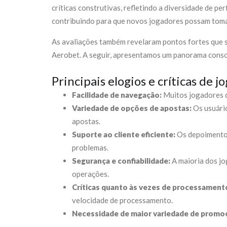
críticas construtivas, refletindo a diversidade de p
contribuindo para que novos jogadores possam toma
As avaliações também revelaram pontos fortes que s
Aerobet. A seguir, apresentamos um panorama consoli
Principais elogios e críticas de 
Facilidade de navegação:
Muitos jogadores de
Variedade de opções de apostas:
Os usuário
apostas.
Suporte ao cliente eficiente:
Os depoimentos
problemas.
Segurança e confiabilidade:
A maioria dos jo
operações.
Críticas quanto às vezes de processamen
velocidade de processamento.
Necessidade de maior variedade de promo