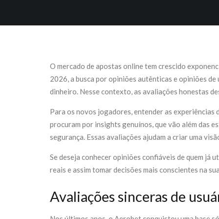
O mercado de apostas online tem crescido exponenc
2026, a busca por opiniões autênticas e opiniões de
dinheiro. Nesse contexto, as avaliações honestas d
Para os novos jogadores, entender as experiências de
procuram por insights genuínos, que vão além das est
segurança. Essas avaliações ajudam a criar uma visã
Se deseja conhecer opiniões confiáveis de quem já ut
reais e assim tomar decisões mais conscientes na su
Avaliações sinceras de usu
Nos últimos anos, o Aerobet conquistou uma base só