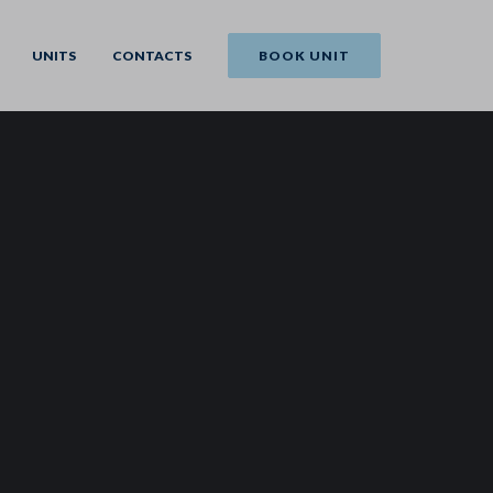
UNITS
CONTACTS
BOOK UNIT