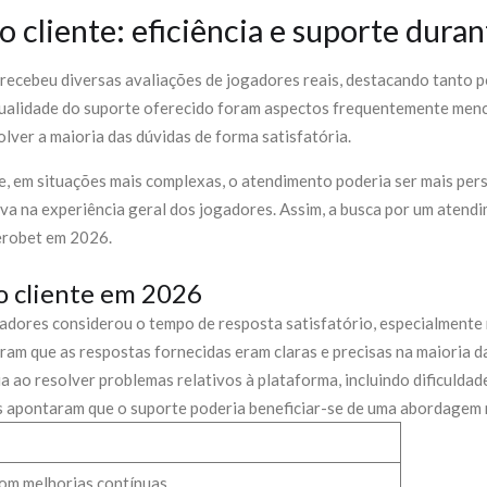
 cliente: eficiência e suporte dura
recebeu diversas avaliações de jogadores reais, destacando tanto 
 qualidade do suporte oferecido foram aspectos frequentemente menc
solver a maioria das dúvidas de forma satisfatória.
 em situações mais complexas, o atendimento poderia ser mais pers
va na experiência geral dos jogadores. Assim, a busca por um atend
erobet em 2026.
ao cliente em 2026
adores considerou o tempo de resposta satisfatório, especialmente n
ram que as respostas fornecidas eram claras e precisas na maioria d
ia ao resolver problemas relativos à plataforma, incluindo dificulda
 apontaram que o suporte poderia beneficiar-se de uma abordagem m
com melhorias contínuas