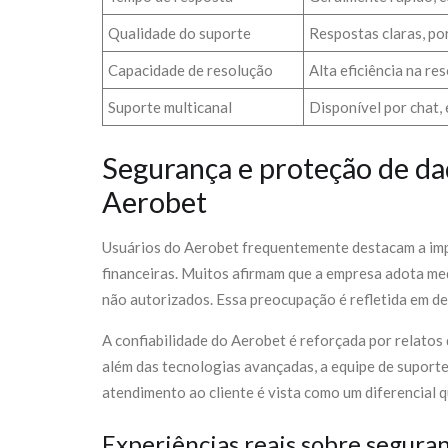
Qualidade do suporte
Respostas claras, po
Capacidade de resolução
Alta eficiência na r
Suporte multicanal
Disponível por chat,
Segurança e proteção de da
Aerobet
Usuários do Aerobet frequentemente destacam a impo
financeiras. Muitos afirmam que a empresa adota med
não autorizados. Essa preocupação é refletida em de
A confiabilidade do Aerobet é reforçada por relatos
além das tecnologias avançadas, a equipe de suporte
atendimento ao cliente é vista como um diferencial q
Experiências reais sobre segura