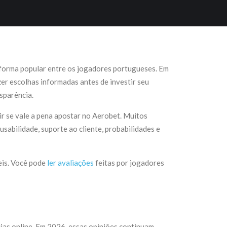
forma popular entre os jogadores portugueses. Em
zer escolhas informadas antes de investir seu
sparência.
ir se vale a pena apostar no Aerobet. Muitos
sabilidade, suporte ao cliente, probabilidades e
veis. Você pode
ler avaliações
feitas por jogadores
ias online. Em 2026, essas opiniões continuam