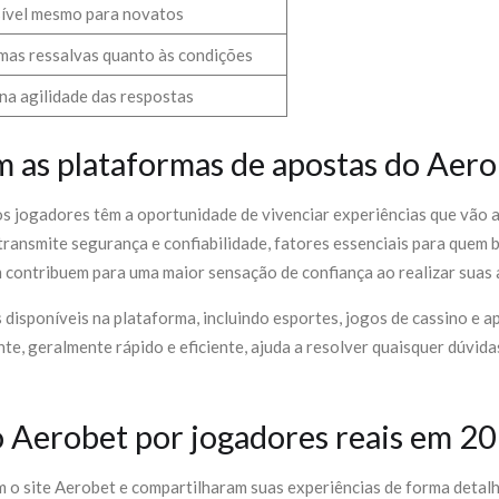
sível mesmo para novatos
mas ressalvas quanto às condições
na agilidade das respostas
m as plataformas de apostas do Aer
s jogadores têm a oportunidade de vivenciar experiências que vão a
transmite segurança e confiabilidade, fatores essenciais para quem
 contribuem para uma maior sensação de confiança ao realizar suas 
disponíveis na plataforma, incluindo esportes, jogos de cassino e 
nte, geralmente rápido e eficiente, ajuda a resolver quaisquer dúvid
o Aerobet por jogadores reais em 2
 o site Aerobet e compartilharam suas experiências de forma detalh