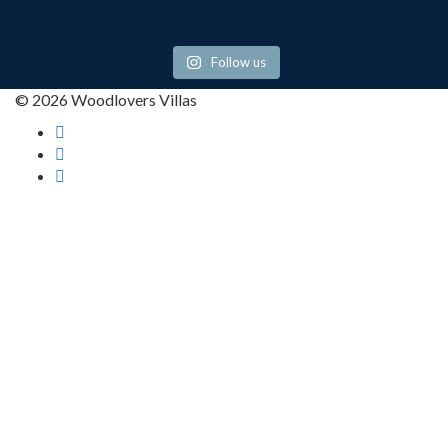
Follow us
© 2026 Woodlovers Villas