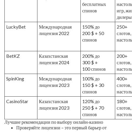
бесплатных
настол
спинов
игр, ж
дилеры
LuckyBet
Международная
150% до
250+
лицензия 2022
200 $ + 50
слотов,
спинов
настол
BetKZ
Казахстанская
200% до
200+
лицензия 2024
300 $ +
слотов,
100 спинов
настол
SpinKing
Международная
100% до
400+
лицензия 2023
150 $ + 30
слотов,
спинов
настол
CasinoStar
Казахстанская
120% до
180+
лицензия 2023
250 $ + 70
слотов,
спинов
настол
Лучшие рекомендации по выбору онлайн‑казино
Проверяйте лицензии – это первый барьер от