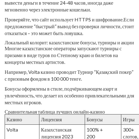
вывести деньги в течение 24-48 часов, иногда даже
мгновенно через электронные кошельки.
Проверяйте, что сайт использует HTTPS и шифрование.Если
предложение “быстрый” вывод без проверки личности, стоит
отказаться – это может быть ловушка.
Локальный колорит: казахстанские бонусы, турниры и акции
Многие казахстанские операторы запускают турниры с
призами в виде туров по Степному краю и билетов на
концерты местных артистов.
Например, Volta казино проводит Турнир “Қазақский покер”
с призовым фондом в 100 000 тенге.
Бонусы оформлены в стиле, подчёркивающем азарт и
увлечённость, что делает их особенно привлекательными для
местных игроков.
Сравнительная таблица лучших онлайн‑казино
Казино
Лицензия
Бонусы
Игры
Volta
Казахстанская
100% +
300+
лицензия 2023
200
слотов,