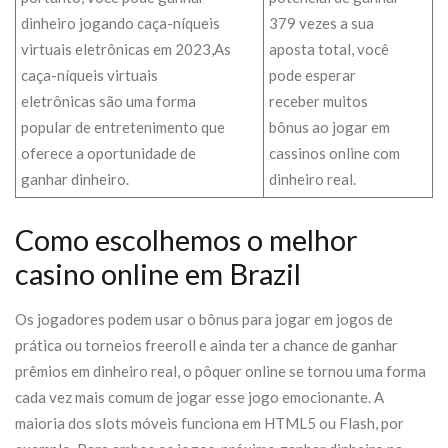
dinheiro jogando caça-níqueis
379 vezes a sua
virtuais eletrônicas em 2023,As
aposta total, você
caça-níqueis virtuais
pode esperar
eletrônicas são uma forma
receber muitos
popular de entretenimento que
bônus ao jogar em
oferece a oportunidade de
cassinos online com
ganhar dinheiro.
dinheiro real.
Como escolhemos o melhor
casino online em Brazil
Os jogadores podem usar o bônus para jogar em jogos de
prática ou torneios freeroll e ainda ter a chance de ganhar
prêmios em dinheiro real, o pôquer online se tornou uma forma
cada vez mais comum de jogar esse jogo emocionante. A
maioria dos slots móveis funciona em HTML5 ou Flash, por