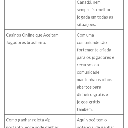
Canadá, nem
sempre é a melhor
jogada em todas as
situações.
Casinos Online que Aceitam
Com uma
Jogadores brasileiro.
comunidade tão
fortemente criada
para os jogadores e
recursos da
comunidade,
mantenha os olhos
abertos para
dinheiro grátis e
jogos grátis
também.
Como ganhar roleta vip
Aqui você tem o
portanto, você pode ganhar
potencial de ganhar