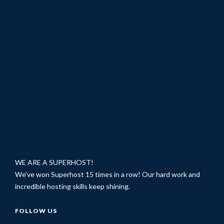
WE ARE A SUPERHOST!
We've won Superhost 15 times in a row! Our hard work and
incredible hosting skills keep shining.
FOLLOW US