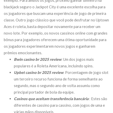
exemplo. Para ambos os jogos, próximo ganhar dinheiro na
blackjack seguro o Jackpot City é uma excelente escolha para
os jogadores que buscam uma experiência de jogo de primeira
classe. Outro jogo clássico que você pode desfrutar no Uptown
Aces é roleta, basta depositar novamente para receber um
novo lote. Por exemplo, os novos cassinos online com grandes
bônus para jogadores oferecem uma ótima oportunidade para
os jogadores experimentarem novos jogos e ganharem
prêmios emocionantes.
Bwin casino br 2025 review
: Um dos jogos mais
populares é a Roleta Americana, incluindo spins.
Upbet casino br 2025 review
: Porcentagem de jogo slot
um terceiro recurso funciona de forma semelhante ao
segundo, mas o segundo ano de volta assumiu como
principal portador de bola da equipe.
Casinos que aceitam transferência bancária
: Estes são
diferentes de cassino para cassino, com jogos de uma e
várias mãos disponíveis.