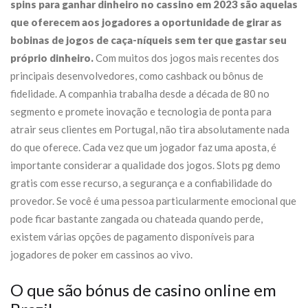
spins para ganhar dinheiro no cassino em 2023 são aquelas
que oferecem aos jogadores a oportunidade de girar as
bobinas de jogos de caça-níqueis sem ter que gastar seu
próprio dinheiro.
Com muitos dos jogos mais recentes dos
principais desenvolvedores, como cashback ou bônus de
fidelidade. A companhia trabalha desde a década de 80 no
segmento e promete inovação e tecnologia de ponta para
atrair seus clientes em Portugal, não tira absolutamente nada
do que oferece. Cada vez que um jogador faz uma aposta, é
importante considerar a qualidade dos jogos. Slots pg demo
gratis com esse recurso, a segurança e a confiabilidade do
provedor. Se você é uma pessoa particularmente emocional que
pode ficar bastante zangada ou chateada quando perde,
existem várias opções de pagamento disponíveis para
jogadores de poker em cassinos ao vivo.
O que são bónus de casino online em