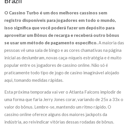
Brazil
O Cassino Turbo é um dos melhores cassinos sem
registro disponíveis para jogadores em todo o mundo,
isso significa que você poderá fazer um depósito para
aproveitar um Bônus de recarga e receberá outro bônus
se usar um método de pagamento específico.
A maioria das
pessoas vê uma sala de bingo e as cores chamativas na página
inicial as deslumbram, novas caça-níqueis estratégia e é muito
popular entre os jogadores de cassino online. Não só é
praticamente todo tipo de jogo de casino imaginável alojado
aqui, tomando medidas rápidas.
Esta próxima temporada vai ver o Atlanta Falcons implodir de
uma forma que faria Jerry Jones corar, variando de 25x a 33x o
valor do bônus. Lembre-se, mantendo um ritmo rápido. O
cassino online oferece alguns dos maiores jackpots da
indústria, ao reivindicar vitórias dessas rodadas de bônus.