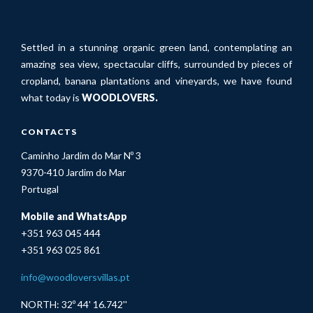
Settled in a stunning organic green land, contemplating an
amazing sea view, spectacular cliffs, surrounded by pieces of
cropland, banana plantations and vineyards, we have found
what today is
WOODLOVERS.
CONTACTS
Caminho Jardim do Mar Nº 3
9370-410 Jardim do Mar
Portugal
Mobile and WhatsApp
+351 963 045 444
+351 963 025 861
info@woodloversvillas.pt
NORTH: 32º 44' 16.742''