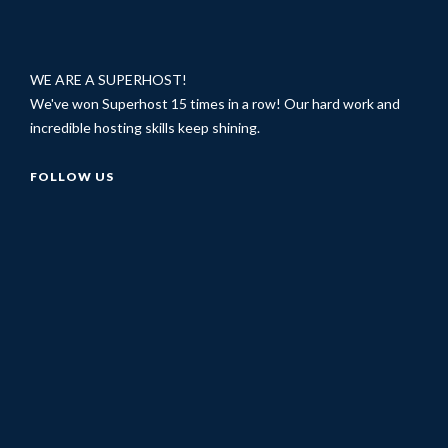
WE ARE A SUPERHOST!
We've won Superhost 15 times in a row! Our hard work and
incredible hosting skills keep shining.
FOLLOW US