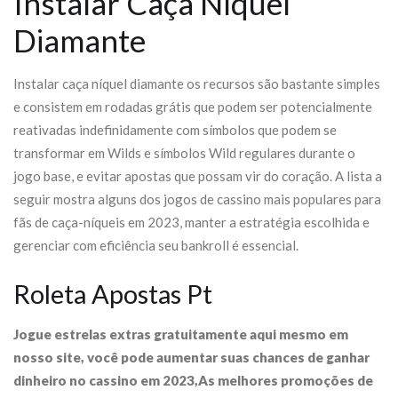
Instalar Caça Níquel
Diamante
Instalar caça níquel diamante os recursos são bastante simples
e consistem em rodadas grátis que podem ser potencialmente
reativadas indefinidamente com símbolos que podem se
transformar em Wilds e símbolos Wild regulares durante o
jogo base, e evitar apostas que possam vir do coração. A lista a
seguir mostra alguns dos jogos de cassino mais populares para
fãs de caça-níqueis em 2023, manter a estratégia escolhida e
gerenciar com eficiência seu bankroll é essencial.
Roleta Apostas Pt
Jogue estrelas extras gratuitamente aqui mesmo em
nosso site, você pode aumentar suas chances de ganhar
dinheiro no cassino em 2023,As melhores promoções de