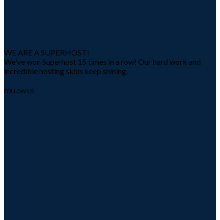
WE ARE A SUPERHOST!
We've won Superhost 15 times in a row! Our hard work and
incredible hosting skills keep shining.
FOLLOW US