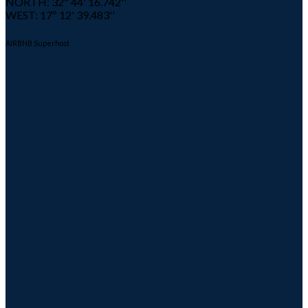
NORTH: 32º 44' 16.742''
WEST: 17º 12' 39.483''
AIRBNB Superhost