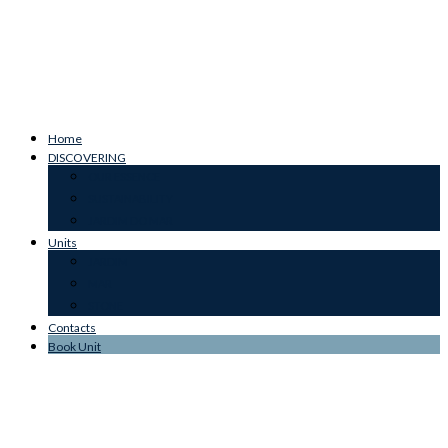
Home
DISCOVERING
OUR ESSENCE
SUSTAINABILITY
JARDIM DO MAR
Units
JARDIM
MAR
STONE
Contacts
Book Unit