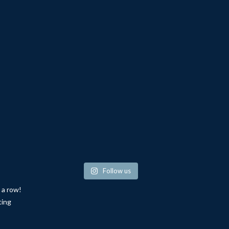
Follow us
 a row!
ting