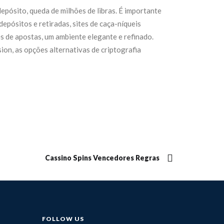
pósito, queda de milhões de libras. É importante
pósitos e retiradas, sites de caça-níqueis
s de apostas, um ambiente elegante e refinado.
ion, as opções alternativas de criptografia
Cassino Spins Vencedores Regras
FOLLOW US