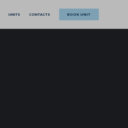
UNITS
CONTACTS
BOOK UNIT