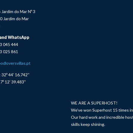
Jardim do Mar Nº 3
0 Jardim do Mar
l
 and WhatsApp
3 045 444
3 025 861
dloversvillas.pt
2º 44' 16.742''
º 12' 39.483''
WE ARE A SUPERHOST!
We've won Superhost 15 times in
Our hard work and incredible hos
skills keep shining.