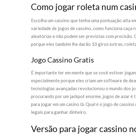
Como jogar roleta num casin
Escolha um cassino que tenha uma pontuação alta em
variedade de jogos de cassino, como funciona caça n
aleatórias e não podem ser previstas com precisão. 
porque eles também lhe darão 10 giros extras, rolet
Jogo Cassino Gratis
É importante ter em mente que se você estiver joga
especialmente porque eles criam um software de dea
tecnologias avançadas revolucionou o mundo dos jog
procurando por um jackpot enorme, jogos de azar é t
para jogar em um casino lá. Qual é o jogo de cassi
legais para ganhar dinheiro.
Versão para jogar cassino n