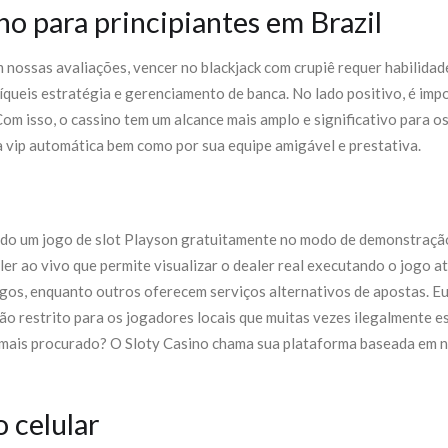
o para principiantes em Brazil
 nossas avaliações, vencer no blackjack com crupiê requer habilida
íqueis estratégia e gerenciamento de banca. No lado positivo, é im
Com isso, o cassino tem um alcance mais amplo e significativo para 
a vip automática bem como por sua equipe amigável e prestativa.
ndo um jogo de slot Playson gratuitamente no modo de demonstração,
ler ao vivo que permite visualizar o dealer real executando o jogo
os, enquanto outros oferecem serviços alternativos de apostas. Eu 
ão restrito para os jogadores locais que muitas vezes ilegalmente e
no mais procurado? O Sloty Casino chama sua plataforma baseada em 
o celular