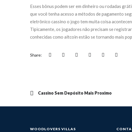
Esses bônus podem ser em dinheiro ou rodadas gráti
que você tenha acesso a métodos de pagamento segur
eletrônico cassino o jogo tem muita coisa acontecen
Tipicamente, os jogadores não precisam se registrar
conhecidas como altcoin estão se tornando mais pop
Share:
Cassino Sem Depósito Mais Proximo
WOODLOVERS VILLAS
CONTA