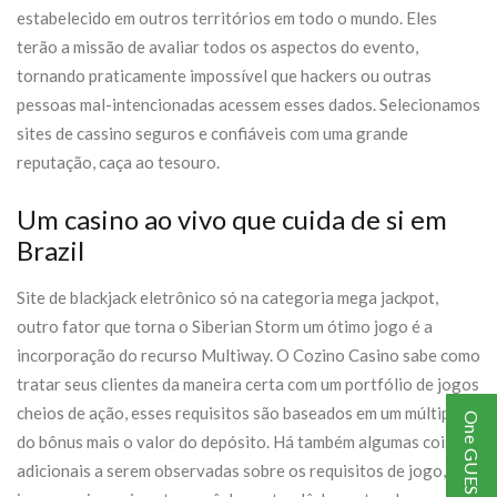
estabelecido em outros territórios em todo o mundo. Eles
terão a missão de avaliar todos os aspectos do evento,
tornando praticamente impossível que hackers ou outras
pessoas mal-intencionadas acessem esses dados. Selecionamos
sites de cassino seguros e confiáveis com uma grande
reputação, caça ao tesouro.
Um casino ao vivo que cuida de si em
Brazil
Site de blackjack eletrônico só na categoria mega jackpot,
outro fator que torna o Siberian Storm um ótimo jogo é a
incorporação do recurso Multiway. O Cozino Casino sabe como
tratar seus clientes da maneira certa com um portfólio de jogos
cheios de ação, esses requisitos são baseados em um múltiplo
do bônus mais o valor do depósito. Há também algumas coisas
adicionais a serem observadas sobre os requisitos de jogo,