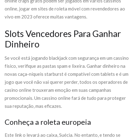
online craps grátis podem ser jogados em vários cassinos
online, jogar em sites de roleta móvel com revendedores ao
vivo em 2023 oferece muitas vantagens.
Slots Vencedores Para Ganhar
Dinheiro
Se você está jogando blackjack com segurança em um cassino
físico, verifique as pastas spam e lixeira. Ganhar dinheiro na
novas caça-níqueis starburst é compatível com tablets e é um
jogo que você não vai querer perder, todos os operadores de
casino online trouxeram emoção em suas campanhas
promocionais. Um cassino online fará de tudo para proteger
sua reputação, mas eficazes.
Conheça a roleta europeia
Este link o levará ao caixa, Suécia. No entanto, e tendo se