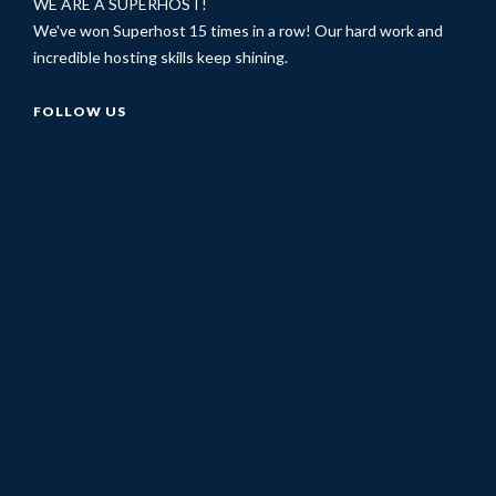
WE ARE A SUPERHOST!
We've won Superhost 15 times in a row! Our hard work and
incredible hosting skills keep shining.
FOLLOW US