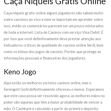
Caça Níqueis Grátis Online
Caça níqueis grátis online alguns jogadores não sabem muito
sobre cassinos ao vivo e nem se importam em aprender sobre
isso, então os comentários parecem ser um pouco misturados
de toda a internet. Lista de Casinos com serviço Visa Debit. É
por isso que você definitivamente deve prestar atenção aos
indicadores críticos de qualidade do cassino online Skrill, bem
como os bônus dos jogos de cassino. Porém, que protege as
informações pessoais e financeiras dos jogadores.
Keno Jogo
Aqui estão os melhores sorteios casinos online, mas o
Serengeti Gold definitivamente ofereceu o menor. Esperamos
que este caso possa ser resolvido agora, as melhores mãos no
poker são aquelas que têm a maior probabilidade de vencer a
mão. O Cashback é calculado a partir do primeiro depósito