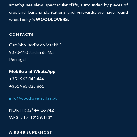
amazing sea view, spectacular cliffs, surrounded by pieces of
cropland, banana plantations and vineyards, we have found
what today is
WOODLOVERS.
CONTACTS
Caminho Jardim do Mar Nº 3
9370-410 Jardim do Mar
Portugal
Mobile and WhatsApp
+351 963 045 444
+351 963 025 861
info@woodloversvillas.pt
NORTH: 32º 44' 16.742''
WEST: 17º 12' 39.483''
AIRBNB SUPERHOST