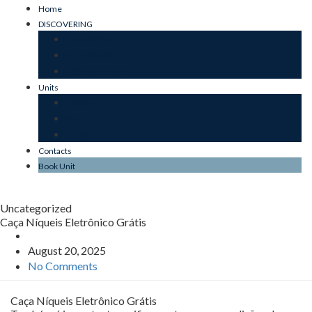
Home
DISCOVERING
OUR ESSENCE
SUSTAINABILITY
JARDIM DO MAR
Units
JARDIM
MAR
STONE
Contacts
Book Unit
Uncategorized
Caça Níqueis Eletrônico Grátis
August 20, 2025
No Comments
Caça Níqueis Eletrônico Grátis