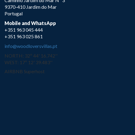
Caminho Jardim do Mar Nº 3
9370-410 Jardim do Mar
Portugal
Mobile and WhatsApp
+351 963 045 444
+351 963 025 861
info@woodloversvillas.pt
NORTH: 32º 44' 16.742''
WEST: 17º 12' 39.483''
AIRBNB Superhost