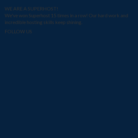
WE ARE A SUPERHOST!
We've won Superhost 15 times in a row! Our hard work and
incredible hosting skills keep shining.
FOLLOW US