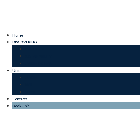
Home
DISCOVERING
OUR ESSENCE
SUSTAINABILITY
JARDIM DO MAR
Units
JARDIM
MAR
STONE
Contacts
Book Unit