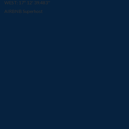
WEST: 17º 12' 39.483''
AIRBNB Superhost