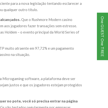
iente para a nova legislação tentando esclarecer a
u qualquer outro título.
One GUEST One TREE
m alcançados.
Que o Rushmore Modern casino
em aos jogadores fazer transações sem estresse.
s Holdem – o evento principal da World Series of
RTP muito atraente em 97,72% e um pagamento
assino na situação.
da Microgaming software, a plataforma deve ser
 sejam justos e que os jogadores estejam protegidos
quer no pote, você só precisa entrar na página
 RNGs são testados regularmente por empresas