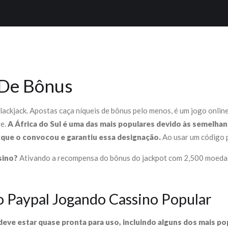
 De Bônus
ackjack. Apostas caça níqueis de bônus pelo menos, é um jogo onlin
re.
A África do Sul é uma das mais populares devido às semelhan
e que o convocou e garantiu essa designação.
Ao usar um código 
sino?
Ativando a recompensa do bônus do jackpot com 2,500 moedas,
 Paypal Jogando Cassino Popular
 deve estar quase pronta para uso, incluindo alguns dos mais p