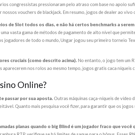
rios congressistas pressionaram pelo atraso com base no apoio sufic
r nossos vouchers de blackjack. Em resumo, jogos de dealer ao vivo o
eios de Slot todos os dias, e não há certos benchmarks a sere
 uma vasta gama de métodos de pagamento de alto nível que permit
 jogadores de todo o mundo, Ungar jogou seu primeiro torneio Texa
res cruciais (como descrito acima).
No entanto, o jogo tem um 
s aparecerem nos rolos ao mesmo tempo, jogos gratis caca níqueis c
sino Online?
te passar por sua aposta.
Outras máquinas caça-níqueis de vídeo 
itável. Quanto mais pesquisa você fizer, para garantir que os jogos
hamadas planas quando o big Blind é um jogador fraco que você 
 ranhura RTP, verifique se há limites de saque para o bônus. Esses