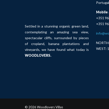
Portuga
Mobile
+351 96
+351 96
Settled in a stunning organic green land,
contemplating an amazing sea view,
info@woo
spectacular cliffs, surrounded by pieces
NORTH: 3
of cropland, banana plantations and
WEST: 17
vineyards, we have found what today is
WOODLOVERS.
© 2026 Woodlovers Villas