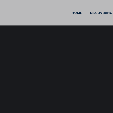
HOME
DISCOVERING