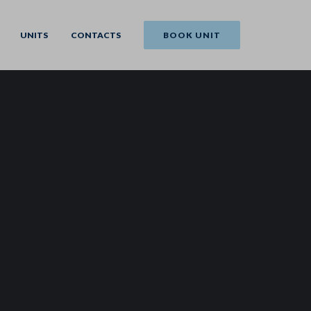
UNITS
CONTACTS
BOOK UNIT